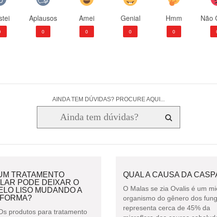
tei
Aplausos
Amei
Genial
Hmm
Não 
0
0
0
0
0
AINDA TEM DÚVIDAS? PROCURE AQUI...
UM TRATAMENTO
QUAL A CAUSA DA CASP
LAR PODE DEIXAR O
O Malas se zia Ovalis é um mi
ELO LISO MUDANDO A
 FORMA?
organismo do gênero dos fun
representa cerca de 45% da
Os produtos para tratamento