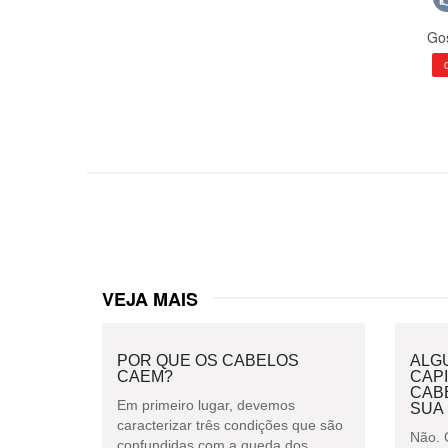
Gos
VEJA MAIS
POR QUE OS CABELOS
ALG
CAEM?
CAPI
CAB
Em primeiro lugar, devemos
SUA
caracterizar três condições que são
Não. 
confundidas com a queda dos