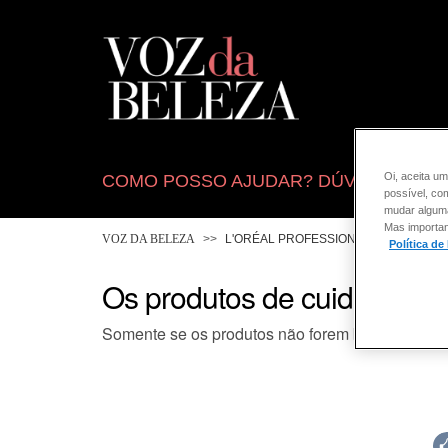
Oi, aceita um
COMO POSSO AJUDAR? DÚVIDAS SOB
possível, co
mudar alguma 
Mas importan
VOZ DA BELEZA
L'ORÉAL PROFESSIONNEL
CABE
Política de
Os produtos de cuidados d
Somente se os produtos não forem bem enxaguad