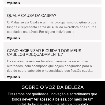
Veja mais
QUAL A CAUSA DA CASPA?
O Malas se zia Ovalis é um micro-organismo do gênero dos
fungos e representa cerca de 45% da microflora dos couros
cabeludos saudáveis.Em alguns indivíduos, e...
Veja mais
COMO HIGIENIZAR E CUIDAR DOS MEUS
CABELOS ADEQUADAMENTE?
Os cabelos devem ser lavados diariamente ou em dias
alternados, com shampoos que sejam adequados para o
tipo de couro cabeludo e necessidade dos fios.Os cabel...
Veja mais
SOBRE O VOZ DA BELEZA
Prezamos por qualidade, inovação e acreditamos que
todos devem ter acesso à beleza por meio de um
portal de fácil acesso, interativo e completo.