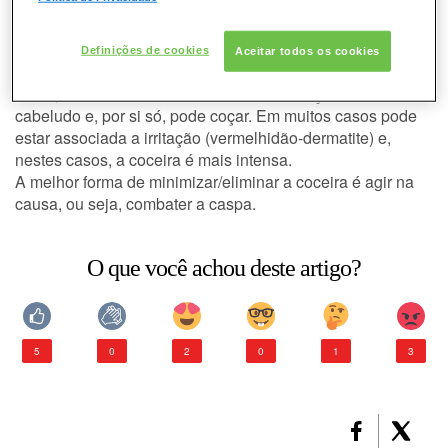
Por que a coceira está associada
CABELO
à caspa?
Definições de cookies
Aceitar todos os cookies
CONSULTORIA DE PRODUTOS L'ORÉAL
A caspa se manifesta através da descamação do couro
PROFESSIONNEL
cabeludo e, por si só, pode coçar. Em muitos casos pode
estar associada a irritação (vermelhidão-dermatite) e,
nestes casos, a coceira é mais intensa.
A melhor forma de minimizar/eliminar a coceira é agir na
causa, ou seja, combater a caspa.
O que você achou deste artigo?
5
0
2
0
1
3