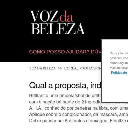
COMO POSSO AJUDAR? DÚVIDAS SOB
Oi, aceita um
possível, co
mudar alguma 
Mas importan
VOZ DA BELEZA
L'ORÉAL PROFESSIONNEL
CONSU
Política de
Qual a proposta, indicação
Brilliant é uma ampola/shot de brilho, indicada 
com binação brilhante de 2 ingredientes – um sil
A.H.A., conhecido por penetrar na fibra, com uma
Aplique sobre o condicionador, da máscara, amp
Deixe pausar por 5 minutos e enxague. Finalize