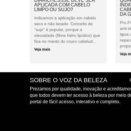
DIARICHESSSE DEVE SER
QUAL
APLICADA COM CABELO
INDI
LIMPO OU SUJO?
CAB
DA G
Indicamos a aplicação em cabelo
Pro F
seco e não lavado. Conceito de
anti-
“sujo” é popular, porque a
tipos
oleosidade (filme hidro lipídico) que
repar
fica no manto do couro cabelud...
propos
Veja mais
Veja m
SOBRE O VOZ DA BELEZA
Prezamos por qualidade, inovação e acreditamo
que todos devem ter acesso à beleza por meio 
portal de fácil acesso, interativo e completo.