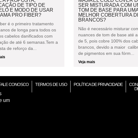
 A PROPOSTA,
MAJIREL COLD COVER 
CAÇÃO DE TIPO DE
SER MISTURADA COM U
ELO E MODO DE USAR
TOM DE BASE PARA UM
AMA PRO FIBER?
MELHOR COBERTURA D
BRANCOS?
iber é o primeiro tratamento
Não é necessário misturar co
idanos de longa para todos os
nuances de tom de base até a
 os cabelos danificados com
de 5, pois cobre 100% dos ca
ação de até 6 semanas.Tem a
brancos, devido a maior cali
ta de reforço da...
de pigmentos em sua fórm...
ais
Veja mais
FALE CONOSCO
TERMOS DE USO
POLÍTICA DE PRIVACIDADE
CON
D
s
de um