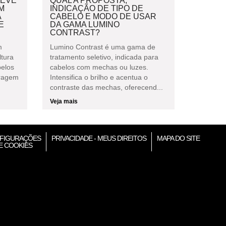
DEVE
QUAL A PROPOSTA,
M
INDICAÇÃO DE TIPO DE
A
CABELO E MODO DE USAR
E
DA GAMA LUMINO
CONTRAST?
m
Lumino Contrast é uma gama de
ltura
tratamento seletivo, indicada para
belos
cabelos com mechas ou luzes.
bragem
Intensifica o brilho e acentua o
contraste das mechas, oferecend...
Veja mais
FIGURAÇÕES
PRIVACIDADE - MEUS DIREITOS
MAPA DO SITE
E COOKIES