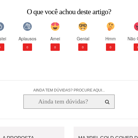
O que você achou deste artigo?
tei
Aplausos
Amei
Genial
Hmm
Não 
0
0
0
0
0
AINDA TEM DÚVIDAS? PROCURE AQUI...