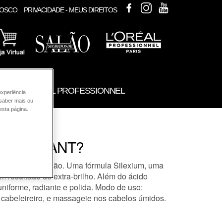
FACEBOOK
INSTAGRAM
YOUTUBE
NOSCO
PRIVACIDADE - MEUS DIREITOS
UTOS L'ORÉAL PROFESSIONNEL
experiência
 saber mais ou
esta página.
de BRILLIANT?
desde a 1º aplicação. Uma fórmula Silexium, uma
m resultado de extra-brilho. Além do ácido
uniforme, radiante e polida. Modo de uso:
 cabeleireiro, e massageie nos cabelos úmidos.