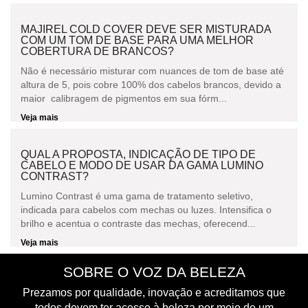
MAJIREL COLD COVER DEVE SER MISTURADA
COM UM TOM DE BASE PARA UMA MELHOR
COBERTURA DE BRANCOS?
Não é necessário misturar com nuances de tom de base até
altura de 5, pois cobre 100% dos cabelos brancos, devido a
maior calibragem de pigmentos em sua fórm...
Veja mais
QUAL A PROPOSTA, INDICAÇÃO DE TIPO DE
CABELO E MODO DE USAR DA GAMA LUMINO
CONTRAST?
Lumino Contrast é uma gama de tratamento seletivo,
indicada para cabelos com mechas ou luzes. Intensifica o
brilho e acentua o contraste das mechas, oferecend...
Veja mais
SOBRE O VOZ DA BELEZA
Prezamos por qualidade, inovação e acreditamos que
todos devem ter acesso à beleza por meio de um