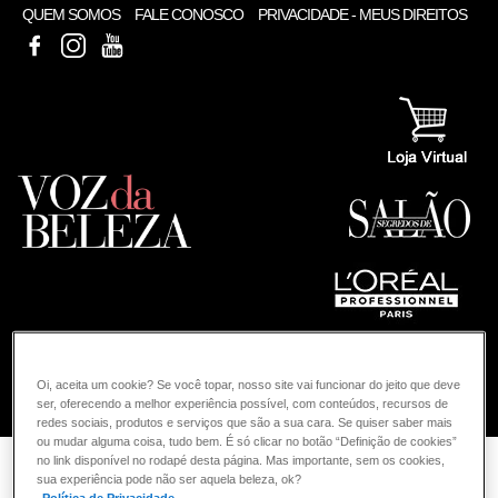
QUEM SOMOS
FALE CONOSCO
PRIVACIDADE - MEUS DIREITOS
FACEBOOK
INSTAGRAM
YOUTUBE
Oi, aceita um cookie? Se você topar, nosso site vai funcionar do jeito que deve
COMO POSSO AJUDAR? DÚVIDAS SOBRE:
ser, oferecendo a melhor experiência possível, com conteúdos, recursos de
redes sociais, produtos e serviços que são a sua cara. Se quiser saber mais
ou mudar alguma coisa, tudo bem. É só clicar no botão “Definição de cookies”
COLORAÇÃO
VOZ DA BELEZA
no link disponível no rodapé desta página. Mas importante, sem os cookies,
sua experiência pode não ser aquela beleza, ok?
L'ORÉAL PROFESSIONNEL