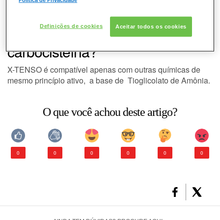
Política de Privacidade
CABELO
CONSULTORIA DE PRODUTOS L'ORÉAL PROFESSIONNEL
Definições de cookies
Aceitar todos os cookies
X-TENSO é compatível com
CONSULTORIA DE PRODUTOS L'ORÉAL
PROFESSIONNEL
carbocisteína?
X-TENSO é compatível apenas com outras químicas de
mesmo princípio ativo, a base de Tioglicolato de Amônia.
O que você achou deste artigo?
0
0
0
0
0
0