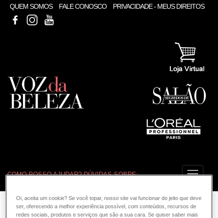
QUEM SOMOS
FALE CONOSCO
PRIVACIDADE - MEUS DIREITOS
FACEBOOK
INSTAGRAM
YOUTUBE
COMO POSSO AJUDAR? DÚVIDAS SOBRE:
COLORAÇÃO
Oi, aceita um cookie? Se você topar, nosso site vai funcionar do jeito que deve
VOZ DA BELEZA
L'ORÉAL PROFESSIONNEL
ser, oferecendo a melhor experiência possível, com conteúdos, recursos de
Busca para: styling
redes sociais, produtos e serviços que são a sua cara. Se quiser saber mais