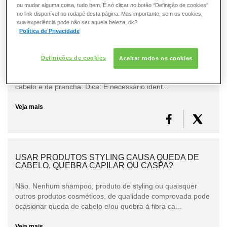
ou mudar alguma coisa, tudo bem. É só clicar no botão “Definição de cookies”
CABELO
no link disponível no rodapé desta página. Mas importante, sem os cookies,
sua experiência pode não ser aquela beleza, ok?
TODOS OS PRODUTOS STYLING PROTEGEM OS
Política de Privacidade
CONSULTORIA DE PRODUTOS L'ORÉAL
CABELOS DA AÇÃO DO CALOR (SECADOR DE
PROFESSIONNEL
CABELO OU PRANCHA)?
Definições de cookies
Aceitar todos os cookies
Somente produtos de Styling, indicados para serem usados
antes de calor, protegem os fios do calor do secador de
cabelo e da prancha. Dica: É necessário ident...
Veja mais
USAR PRODUTOS STYLING CAUSA QUEDA DE
CABELO, QUEBRA CAPILAR OU CASPA?
Não. Nenhum shampoo, produto de styling ou quaisquer
outros produtos cosméticos, de qualidade comprovada pode
ocasionar queda de cabelo e/ou quebra à fibra ca...
Veja mais