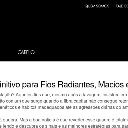
QUEM SOMOS
FALE 
:
CABELO
itivo para Fios Radiantes, Macios e
ratação? Aqueles fios que, mesmo após a lavagem, insistem em 
o comum que surge quando a fibra capilar não consegue reter
genéticos e hábitos inadequados até as agressões diárias do am
quebra. Mas a boa notícia é que reverter esse quadro é totalmen
 lendo e descubra os sinais e as melhores estratégias para tra