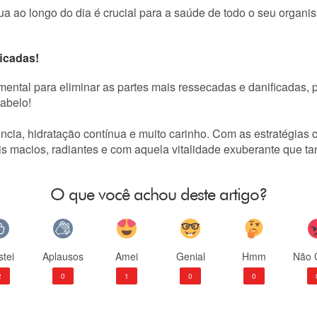
 ao longo do dia é crucial para a saúde de todo o seu organism
icadas!
mental para eliminar as partes mais ressecadas e danificadas,
cabelo!
cia, hidratação contínua e muito carinho. Com as estratégias 
is macios, radiantes e com aquela vitalidade exuberante que t
O que você achou deste artigo?
tei
Aplausos
Amei
Genial
Hmm
Não 
2
0
1
0
0