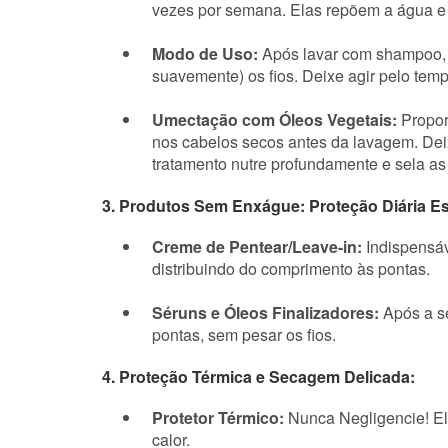
vezes por semana. Elas repõem a água e 
Modo de Uso:
Após lavar com shampoo, 
suavemente) os fios. Deixe agir pelo t
Umectação com Óleos Vegetais:
Propor
nos cabelos secos antes da lavagem. Deix
tratamento nutre profundamente e sela a
3. Produtos Sem Enxágue: Proteção Diária Es
Creme de Pentear/Leave-in:
Indispensáv
distribuindo do comprimento às pontas.
Séruns e Óleos Finalizadores:
Após a se
pontas, sem pesar os fios.
4. Proteção Térmica e Secagem Delicada:
Protetor Térmico:
Nunca Negligencie! Ele
calor.