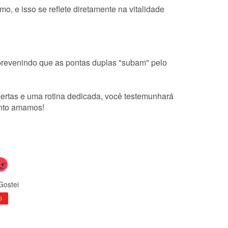
o, e isso se reflete diretamente na vitalidade
 prevenindo que as pontas duplas "subam" pelo
certas e uma rotina dedicada, você testemunhará
anto amamos!
Gostei
0