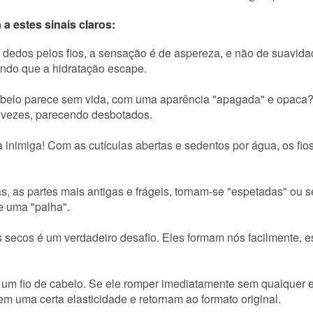
a estes sinais claros:
 dedos pelos fios, a sensação é de aspereza, e não de suavida
tindo que a hidratação escape.
elo parece sem vida, com uma aparência "apagada" e opaca? Ca
r vezes, parecendo desbotados.
inimiga! Com as cutículas abertas e sedentos por água, os fi
s, as partes mais antigas e frágeis, tornam-se "espetadas" ou
e uma "palha".
secos é um verdadeiro desafio. Eles formam nós facilmente, 
 fio de cabelo. Se ele romper imediatamente sem qualquer ela
 uma certa elasticidade e retornam ao formato original.