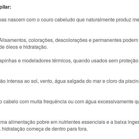
ilar:
s nascem com o couro cabeludo que naturalmente produz menos 
lisamentos, colorações, descolorações e permanentes podem co
de óleos e hidratação.
apinhas e modeladores térmicos, quando usados sem proteção
o intensa ao sol, vento, água salgada do mar e cloro da pisci
o cabelo com muita frequência ou com água excessivamente qu
a alimentação pobre em nutrientes essenciais e a baixa inges
A hidratação começa de dentro para fora.