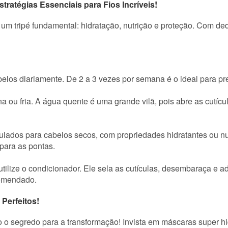
ratégias Essenciais para Fios Incríveis!
um tripé fundamental: hidratação, nutrição e proteção. Com ded
belos diariamente. De 2 a 3 vezes por semana é o ideal para pre
a ou fria. A água quente é uma grande vilã, pois abre as cutíc
ados para cabelos secos, com propriedades hidratantes ou nut
para as pontas.
ilize o condicionador. Ele sela as cutículas, desembaraça e 
comendado.
 Perfeitos!
o segredo para a transformação! Invista em máscaras super hidr