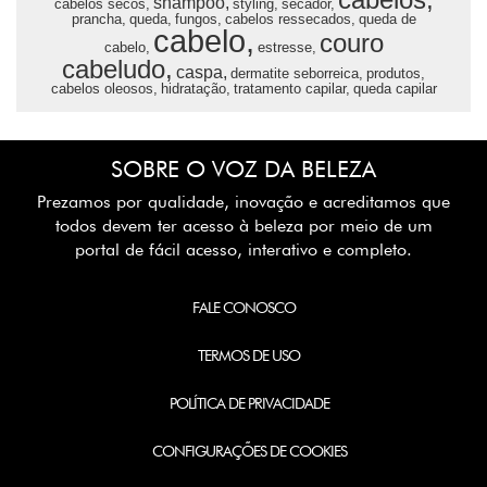
shampoo,
cabelos secos,
styling,
secador,
prancha,
queda,
fungos,
cabelos ressecados,
queda de
cabelo,
couro
cabelo,
estresse,
cabeludo,
caspa,
dermatite seborreica,
produtos,
cabelos oleosos,
hidratação,
tratamento capilar,
queda capilar
SOBRE O VOZ DA BELEZA
Prezamos por qualidade, inovação e acreditamos que
todos devem ter acesso à beleza por meio de um
portal de fácil acesso, interativo e completo.
FALE CONOSCO
TERMOS DE USO
POLÍTICA DE PRIVACIDADE
CONFIGURAÇÕES DE COOKIES