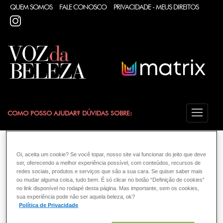
QUEM SOMOS
FALE CONOSCO
PRIVACIDADE - MEUS DIREITOS
INSTAGRAM
COMO POSSO AJUDAR? DÚVIDAS SOBRE:
CABELO
VOZ DA BELEZA
MATRIX
CABELO
Oi, aceita um cookie? Se você topar, nosso site vai funcionar do jeito que deve
ser, oferecendo a melhor experiência possível, com conteúdos, recursos de
redes sociais, produtos e serviços que são a sua cara. Se quiser saber mais
ou mudar alguma coisa, tudo bem. É só clicar no botão “Definição de cookies”
no link disponível no rodapé desta página. Mas importante, sem os cookies,
sua experiência pode não ser aquela beleza, ok?
Política de Privacidade