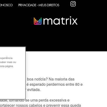
INSTAGRAM
CONOSCO
PRIVACIDADE - MEUS DIREITOS
experiência
 saber mais ou
esta página.
s Fios!
ora de cabelo. A boa notícia? Na maioria das
vida natural, e é esperado perdermos entre 80 e
mpossível de ser evitada.
idade, tornando-se uma perda excessiva e
 fortalecer nossos cabelos e prevenir essa queda