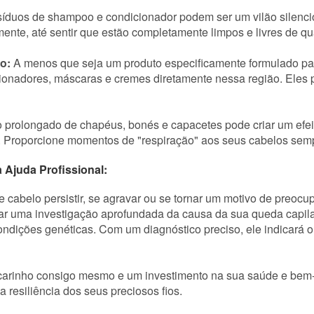
íduos de shampoo e condicionador podem ser um vilão silencio
nte, até sentir que estão completamente limpos e livres de qua
o:
A menos que seja um produto especificamente formulado par
icionadores, máscaras e cremes diretamente nessa região. Eles 
 prolongado de chapéus, bonés e capacetes pode criar um efei
 Proporcione momentos de "respiração" aos seus cabelos sempr
 Ajuda Profissional:
abelo persistir, se agravar ou se tornar um motivo de preocup
izar uma investigação aprofundada da causa da sua queda capilar
condições genéticas. Com um diagnóstico preciso, ele indicará 
carinho consigo mesmo e um investimento na sua saúde e bem-es
 a resiliência dos seus preciosos fios.