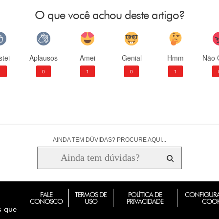
O que você achou deste artigo?
tei
Aplausos
Amei
Genial
Hmm
Não 
1
0
1
0
1
AINDA TEM DÚVIDAS? PROCURE AQUI...
FALE
TERMOS DE
POLÍTICA DE
CONFIGURA
CONOSCO
USO
PRIVACIDADE
COOK
s que