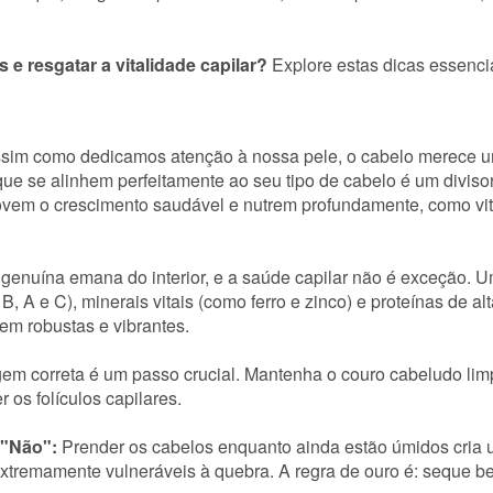
 e resgatar a vitalidade capilar?
Explore estas dicas essenci
sim como dedicamos atenção à nossa pele, o cabelo merece um
e se alinhem perfeitamente ao seu tipo de cabelo é um diviso
vem o crescimento saudável e nutrem profundamente, como vita
genuína emana do interior, e a saúde capilar não é exceção. Um
 A e C), minerais vitais (como ferro e zinco) e proteínas de al
em robustas e vibrantes.
em correta é um passo crucial. Mantenha o couro cabeludo lim
 os folículos capilares.
 "Não":
Prender os cabelos enquanto ainda estão úmidos cria 
 extremamente vulneráveis à quebra. A regra de ouro é: seque b