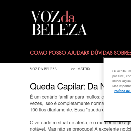
COMO POSSO AJUDAR? DÚVIDAS SOBRE
VOZ DA BELEZA
MATRIX
CABELO
Oi, aceita um
possível, co
mudar alguma 
Queda Capilar: Da Normali
Mas importan
Política de
É um cenário familiar para muitos: o ralo do ch
vezes, isso é completamente normal! Nossos cab
100 fios diariamente. Essa "queda cotidiana" é pa
O verdadeiro sinal de alerta, e o momento de ag
notável. Mas não se preocupe! A excelente notíci