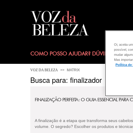
Oi, aceita um
possível, co
COMO POSSO AJUDAR? DÚVIDAS SOBRE
mudar alguma 
Mas importan
Política de
VOZ DA BELEZA
MATRIX
Busca para: finalizador
FINALIZAÇÃO PERFEITA: O GUIA ESSENCIAL PARA 
A finalização é a etapa que transforma seus cabelos,
volume. O segredo? Escolher os produtos e técnicas 