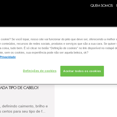
QUEM SOMOS
 cookie? Se você topar, nosso site vai funcionar do jeito que deve ser, oferecendo a melhor 
m conteúdos, recursos de redes sociais, produtos e serviços que são a sua cara. Se quiser
:
CABELO
coisa, tudo bem. É só clicar no botão “Definição de cookies” no link disponível no rodapé d
te, sem os cookies, sua experiência pode não ser aquela beleza, ok?
 Privacidade
Definições de cookies
Aceitar todos os cookies
CADA TIPO DE CABELO!
 definindo caimento, brilho e
certos para seu tipo de f...