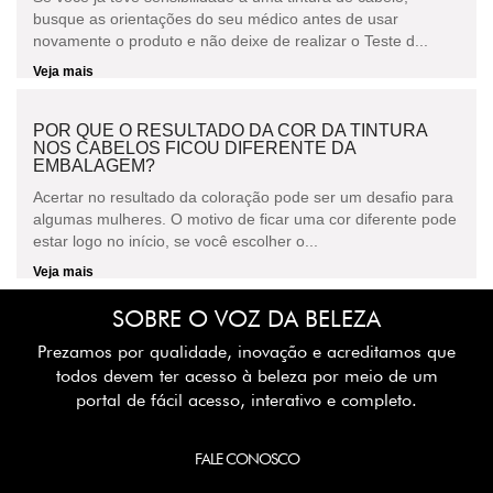
busque as orientações do seu médico antes de usar
novamente o produto e não deixe de realizar o Teste d...
Veja mais
POR QUE O RESULTADO DA COR DA TINTURA
NOS CABELOS FICOU DIFERENTE DA
EMBALAGEM?
Acertar no resultado da coloração pode ser um desafio para
algumas mulheres. O motivo de ficar uma cor diferente pode
estar logo no início, se você escolher o...
Veja mais
SOBRE O VOZ DA BELEZA
Prezamos por qualidade, inovação e acreditamos que
todos devem ter acesso à beleza por meio de um
portal de fácil acesso, interativo e completo.
FALE CONOSCO