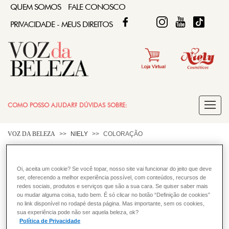
QUEM SOMOS
FALE CONOSCO
FACEBOOK
TWITTER
FIQUE DIVA
FIQUE DIVA
TIKTOK
PRIVACIDADE - MEUS DIREITOS
COMO POSSO AJUDAR? DÚVIDAS SOBRE:
COLORAÇÃO
VOZ DA BELEZA
NIELY
COLORAÇÃO
Eu já usei tintura antes e nunca
CABELO
Oi, aceita um cookie? Se você topar, nosso site vai funcionar do jeito que deve
tive problema de reação alérgica,
ser, oferecendo a melhor experiência possível, com conteúdos, recursos de
redes sociais, produtos e serviços que são a sua cara. Se quiser saber mais
mesmo assim tenho que fazer o
ou mudar alguma coisa, tudo bem. É só clicar no botão “Definição de cookies”
no link disponível no rodapé desta página. Mas importante, sem os cookies,
teste de alergia?
sua experiência pode não ser aquela beleza, ok?
Política de Privacidade