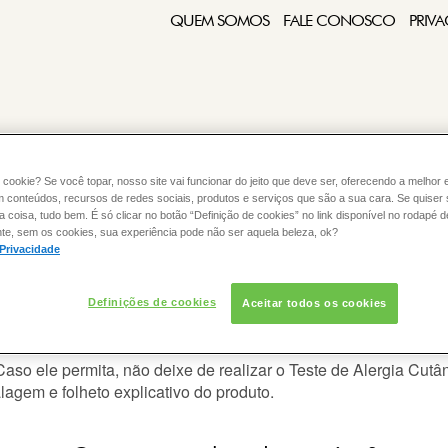
QUEM SOMOS
FALE CONOSCO
PRIVA
 cookie? Se você topar, nosso site vai funcionar do jeito que deve ser, oferecendo a melhor 
m conteúdos, recursos de redes sociais, produtos e serviços que são a sua cara. Se quiser
:
COLORAÇÃO
CABELO
coisa, tudo bem. É só clicar no botão “Definição de cookies” no link disponível no rodapé d
te, sem os cookies, sua experiência pode não ser aquela beleza, ok?
 Privacidade
Definições de cookies
Aceitar todos os cookies
usar tintura no meu cabelo?
aso ele permita, não deixe de realizar o
Teste de Alergia
Cutân
agem e folheto explicativo do produto.