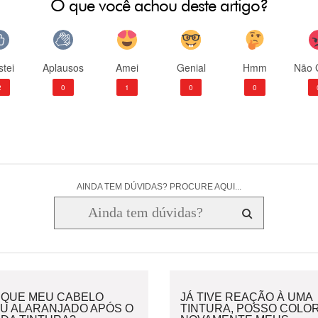
O que você achou deste artigo?
tei
Aplausos
Amei
Genial
Hmm
Não 
2
0
1
0
0
AINDA TEM DÚVIDAS? PROCURE AQUI...
 QUE MEU CABELO
JÁ TIVE REAÇÃO À UMA
OU ALARANJADO APÓS O
TINTURA, POSSO COLOR