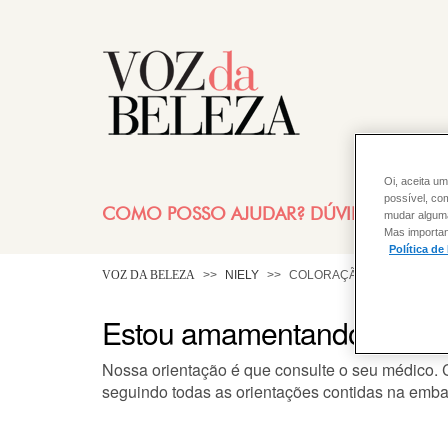
Oi, aceita um
possível, co
COMO POSSO AJUDAR? DÚVIDAS SOBRE
mudar alguma 
Mas importan
Política de
VOZ DA BELEZA
NIELY
COLORAÇÃO
Estou amamentando, posso 
Nossa orientação é que consulte o seu médico. C
seguindo todas as orientações contidas na embal