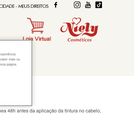
FACEBOOK
TWITTER
FIQUE DIVA
FIQUE DIVA
TIKTOK
CIDADE - MEUS DIREITOS
experiência
 saber mais ou
esta página.
ea 48h antes da aplicação da tintura no
cabelo
,