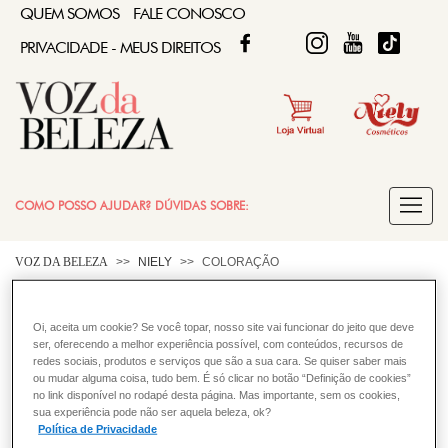
QUEM SOMOS
FALE CONOSCO
FACEBOOK
TWITTER
FIQUE DIVA
FIQUE DIVA
TIKTOK
PRIVACIDADE - MEUS DIREITOS
COMO POSSO AJUDAR? DÚVIDAS SOBRE:
COLORAÇÃO
VOZ DA BELEZA
NIELY
COLORAÇÃO
Existe o risco que eu queime o
Oi, aceita um cookie? Se você topar, nosso site vai funcionar do jeito que deve
CABELO
meu couro cabeludo com tintura?
ser, oferecendo a melhor experiência possível, com conteúdos, recursos de
redes sociais, produtos e serviços que são a sua cara. Se quiser saber mais
ou mudar alguma coisa, tudo bem. É só clicar no botão “Definição de cookies”
Nossos produtos de coloração são cientificamente
no link disponível no rodapé desta página. Mas importante, sem os cookies,
testados e aprovados para respeitar a sensibilidade da sua
sua experiência pode não ser aquela beleza, ok?
pele e do
couro cabeludo
. No entanto, antes de sua
Política de Privacidade