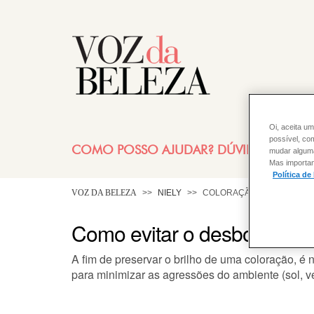
Oi, aceita um
possível, co
COMO POSSO AJUDAR? DÚVIDAS SOBRE
mudar alguma 
Mas importan
Política de
VOZ DA BELEZA
NIELY
COLORAÇÃO
Como evitar o desbotament
A fim de preservar o brilho de uma coloração, é 
para minimizar as agressões do ambiente (sol, ven