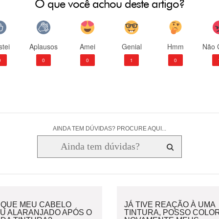
O que você achou deste artigo?
tei
Aplausos
Amei
Genial
Hmm
Não 
0
0
0
1
0
AINDA TEM DÚVIDAS? PROCURE AQUI...
 QUE MEU CABELO
JÁ TIVE REAÇÃO À UMA
OU ALARANJADO APÓS O
TINTURA, POSSO COLOR