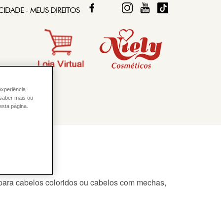
FACEBOOK
TWITTER
FIQUE DIVA
FIQUE DIVA
TIKTOK
CIDADE - MEUS DIREITOS
experiência
 saber mais ou
esta página.
 para
cabelos coloridos
ou
cabelos
com mechas
,