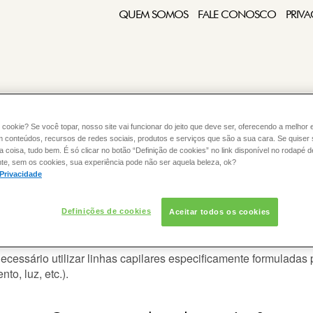
QUEM SOMOS
FALE CONOSCO
PRIVA
 cookie? Se você topar, nosso site vai funcionar do jeito que deve ser, oferecendo a melhor 
m conteúdos, recursos de redes sociais, produtos e serviços que são a sua cara. Se quiser
:
COLORAÇÃO
CABELO
coisa, tudo bem. É só clicar no botão “Definição de cookies” no link disponível no rodapé d
te, sem os cookies, sua experiência pode não ser aquela beleza, ok?
 Privacidade
Definições de cookies
Aceitar todos os cookies
o da cor?
necessário utilizar linhas capilares especificamente formuladas
to, luz, etc.).