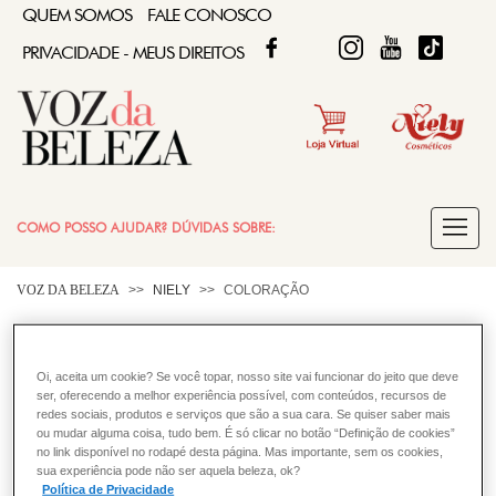
QUEM SOMOS
FALE CONOSCO
FACEBOOK
TWITTER
FIQUE DIVA
FIQUE DIVA
TIKTOK
PRIVACIDADE - MEUS DIREITOS
COMO POSSO AJUDAR? DÚVIDAS SOBRE:
COLORAÇÃO
VOZ DA BELEZA
NIELY
COLORAÇÃO
Posso fazer uma tintura no
CABELO
mesmo dia que fizer um
Oi, aceita um cookie? Se você topar, nosso site vai funcionar do jeito que deve
ser, oferecendo a melhor experiência possível, com conteúdos, recursos de
procedimento químico no
redes sociais, produtos e serviços que são a sua cara. Se quiser saber mais
ou mudar alguma coisa, tudo bem. É só clicar no botão “Definição de cookies”
cabelo?
no link disponível no rodapé desta página. Mas importante, sem os cookies,
sua experiência pode não ser aquela beleza, ok?
Política de Privacidade