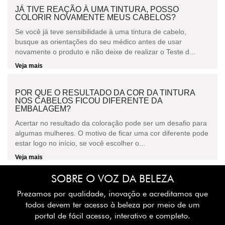
JÁ TIVE REAÇÃO À UMA TINTURA, POSSO
COLORIR NOVAMENTE MEUS CABELOS?
Se você já teve sensibilidade à uma tintura de cabelo,
busque as orientações do seu médico antes de usar
novamente o produto e não deixe de realizar o Teste d...
Veja mais
POR QUE O RESULTADO DA COR DA TINTURA
NOS CABELOS FICOU DIFERENTE DA
EMBALAGEM?
Acertar no resultado da coloração pode ser um desafio para
algumas mulheres. O motivo de ficar uma cor diferente pode
estar logo no início, se você escolher o...
Veja mais
SOBRE O VOZ DA BELEZA
Prezamos por qualidade, inovação e acreditamos que
todos devem ter acesso à beleza por meio de um
portal de fácil acesso, interativo e completo.