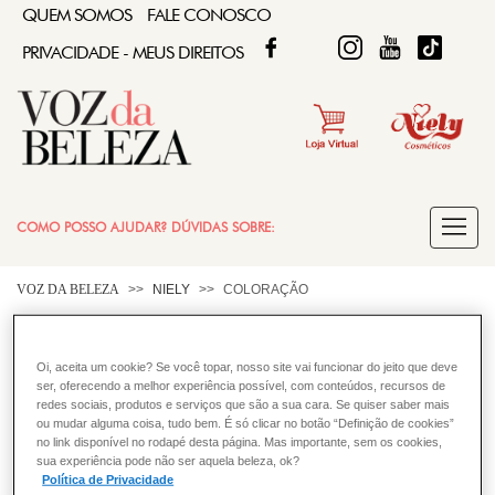
QUEM SOMOS
FALE CONOSCO
FACEBOOK
TWITTER
FIQUE DIVA
FIQUE DIVA
TIKTOK
PRIVACIDADE - MEUS DIREITOS
COMO POSSO AJUDAR? DÚVIDAS SOBRE:
COLORAÇÃO
VOZ DA BELEZA
NIELY
COLORAÇÃO
Quais os erros mais comuns
CABELO
Oi, aceita um cookie? Se você topar, nosso site vai funcionar do jeito que deve
antes e depois de aplicar tintura
ser, oferecendo a melhor experiência possível, com conteúdos, recursos de
redes sociais, produtos e serviços que são a sua cara. Se quiser saber mais
nos cabelos?
ou mudar alguma coisa, tudo bem. É só clicar no botão “Definição de cookies”
no link disponível no rodapé desta página. Mas importante, sem os cookies,
Durante a aplicação da sua tintura confira as informações
sua experiência pode não ser aquela beleza, ok?
Política de Privacidade
do folheto explicativo do produto, como tempo e forma de