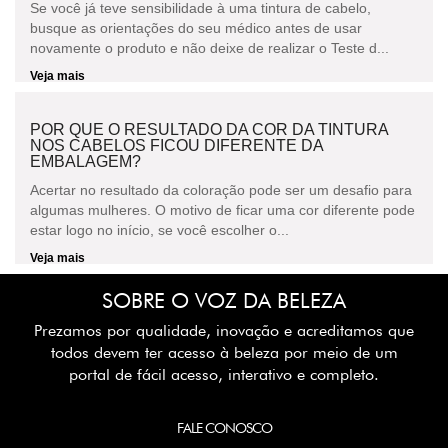
Se você já teve sensibilidade à uma tintura de cabelo,
busque as orientações do seu médico antes de usar
novamente o produto e não deixe de realizar o Teste d...
Veja mais
POR QUE O RESULTADO DA COR DA TINTURA
NOS CABELOS FICOU DIFERENTE DA
EMBALAGEM?
Acertar no resultado da coloração pode ser um desafio para
algumas mulheres. O motivo de ficar uma cor diferente pode
estar logo no início, se você escolher o...
Veja mais
SOBRE O VOZ DA BELEZA
Prezamos por qualidade, inovação e acreditamos que
todos devem ter acesso à beleza por meio de um
portal de fácil acesso, interativo e completo.
FALE CONOSCO