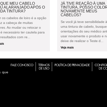
 QUE MEU CABELO
JÁ TIVE REAÇÃO À UMA
OU ALARANJADO APÓS O
TINTURA, POSSO COLOR
 DA TINTURA?
NOVAMENTE MEUS
CABELOS?
r os cabelos de loiro é a opção
Se você já teve sensibilidade 
az a cabeça de muitas
uma tintura de cabelo, busque
res. Ao mudar ou retocar o
orientações do seu médico an
 é necessário ter cautela para
usar novamente o produto e 
 resultados com re...
deixe de realizar o Teste d...
ais
Veja mais
FALE CONOSCO
TERMOS
POLÍTICA DE PRIVACIDADE
CONFIG
DE USO
DE C
s que
m