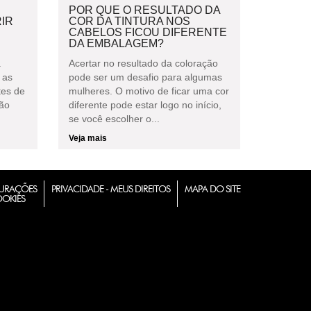
POR QUE O RESULTADO DA
IR
COR DA TINTURA NOS
CABELOS FICOU DIFERENTE
DA EMBALAGEM?
à
Acertar no resultado da coloração
 as
pode ser um desafio para algumas
tes de
mulheres. O motivo de ficar uma cor
não
diferente pode estar logo no início,
se você escolher o...
Veja mais
URAÇÕES
PRIVACIDADE - MEUS DIREITOS
MAPA DO SITE
OOKIES