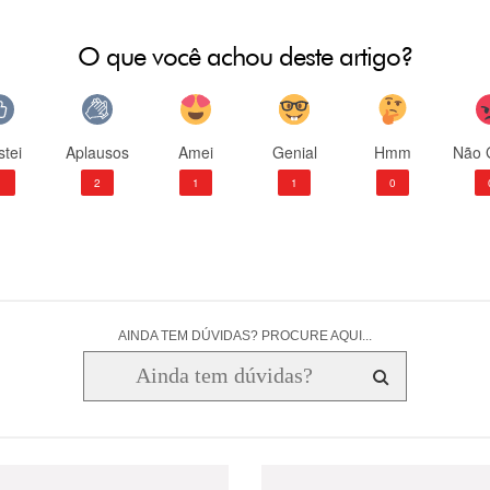
O que você achou deste artigo?
tei
Aplausos
Amei
Genial
Hmm
Não 
1
2
1
1
0
AINDA TEM DÚVIDAS? PROCURE AQUI...