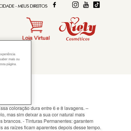
FACEBOOK
TWITTER
FIQUE DIVA
FIQUE DIVA
TIKTOK
CIDADE - MEUS DIREITOS
experiência
 saber mais ou
esta página.
Essa coloração dura entre 6 e 8 lavagens. –
lo, mas sim deixar a sua cor natural mais
os brancos. - Tinturas Permanentes: garantem
 as raízes ficam aparentes depois desse tempo.