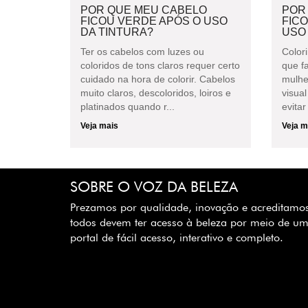
POR QUE MEU CABELO
POR
FICOU VERDE APÓS O USO
FIC
DA TINTURA?
USO
Ter os cabelos com luzes ou
Colori
coloridos de tons claros requer certo
que f
cuidado na hora de colorir. Cabelos
mulhe
muito claros, descoloridos, loiros e
visual
platinados quando r...
evitar
Veja mais
Veja m
SOBRE O VOZ DA BELEZA
Prezamos por qualidade, inovação e acreditamo
todos devem ter acesso à beleza por meio de u
portal de fácil acesso, interativo e completo.