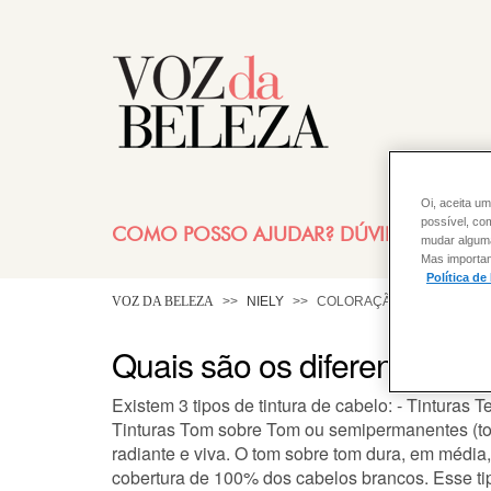
Oi, aceita um
possível, co
COMO POSSO AJUDAR? DÚVIDAS SOBRE
mudar alguma 
Mas importan
Política de
VOZ DA BELEZA
NIELY
COLORAÇÃO
Quais são os diferentes tipo
Existem 3 tipos de
tintura de cabelo
: - Tinturas 
Tinturas Tom sobre Tom ou semipermanentes
(t
radiante e viva. O tom sobre tom dura, em médi
cobertura de 100% dos cabelos brancos. Esse t