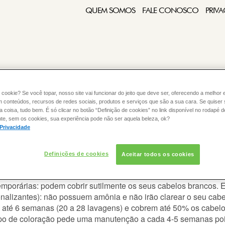
QUEM SOMOS
FALE CONOSCO
PRIVA
 cookie? Se você topar, nosso site vai funcionar do jeito que deve ser, oferecendo a melhor 
m conteúdos, recursos de redes sociais, produtos e serviços que são a sua cara. Se quiser
:
COLORAÇÃO
CABELO
coisa, tudo bem. É só clicar no botão “Definição de cookies” no link disponível no rodapé d
te, sem os cookies, sua experiência pode não ser aquela beleza, ok?
 Privacidade
Definições de cookies
Aceitar todos os cookies
s de tintura?
Temporárias: podem cobrir sutilmente os seus cabelos brancos. 
onalizantes)
: não possuem amônia e não irão clarear o seu cabe
a, até 6 semanas (20 a 28 lavagens) e cobrem até 50% os cabel
ipo de coloração pede uma manutenção a cada 4-5 semanas pois