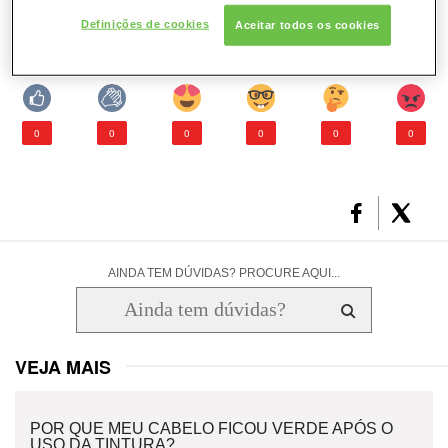
Definições de cookies
Aceitar todos os cookies
O que você achou deste artigo?
0
0
0
0
0
0
AINDA TEM DÚVIDAS? PROCURE AQUI...
VEJA MAIS
POR QUE MEU CABELO FICOU VERDE APÓS O
USO DA TINTURA?