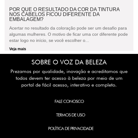
POR QUE O RESULTADO DA COR DA TINTURA
NOS CABELOS FICOU DIFERENTE DA
EMBALAGEM?
Acertar no resultado da coloração pode ser um desafio para
algumas mulheres. O motivo de ficar uma cor diferente pode
estar logo no início, se você escolher o...
Veja mais
SOBRE O VOZ DA BELEZA
Prezamos por qualidade, inovação e acreditamos que
todos devem ter acesso à beleza por meio de um
portal de fácil acesso, interativo e completo.
FALE CONOSCO
TERMOS DE USO
POLÍTICA DE PRIVACIDADE