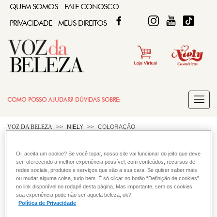
QUEM SOMOS
FALE CONOSCO
FACEBOOK
TWITTER
FIQUE DIVA
FIQUE DIVA
TIKTOK
PRIVACIDADE - MEUS DIREITOS
COMO POSSO AJUDAR? DÚVIDAS SOBRE:
COLORAÇÃO
VOZ DA BELEZA
NIELY
COLORAÇÃO
Que produtos são incompatíveis
Oi, aceita um cookie? Se você topar, nosso site vai funcionar do jeito que deve
CABELO
ser, oferecendo a melhor experiência possível, com conteúdos, recursos de
com tinturas de oxidação?
redes sociais, produtos e serviços que são a sua cara. Se quiser saber mais
ou mudar alguma coisa, tudo bem. É só clicar no botão “Definição de cookies”
Não utilizar se seus cabelos foram coloridos com henê,
no link disponível no rodapé desta página. Mas importante, sem os cookies,
sua experiência pode não ser aquela beleza, ok?
colorações progressivas ou produtos a base de sais
Política de Privacidade
metálicos.