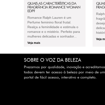
QUAIS AS CARACTERÍSTICAS DA
QUAI
FRAGRÂNCIA ROMANCE WOMAN
FRAG
EDP?
Ralph
Romance Ralph Lauren é um
fragr
Perfume feminino floral frutal.
desej
Realça a feminilidade e estimula o
delic
romance e o mistério. Perfeito para
histór
mulheres delicadas e sonhador...
Veja m
Veja mais
SOBRE O VOZ DA BELEZA
Prezamos por qualidade, inovação e acreditamo
todos devem ter acesso à beleza por meio de u
portal de fácil acesso, interativo e completo.