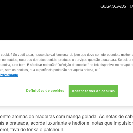
QUEM SOMOS
F
:
FRAGRÂNCIA
CONSULTORIA DE PRODUTOS RALPH LA
 cookie? Se você topar, nosso site vai funcionar do jeito que deve ser, oferecendo a melhor 
m conteúdos, recursos de redes sociais, produtos e serviços que são a sua cara. Se quiser
coisa, tudo bem. É só clicar no botão “Definição de cookies” no link disponível no rodapé d
E PRODUTOS RALPH LAUREN
te, sem os cookies, sua experiência pode não ser aquela beleza, ok?
 Privacidade
ICAS DA FRAGRÂNCIA POLO BLA
Definições de cookies
Aceitar todos os cookies
seguros e sofisticados, seguros e modernos. O Perfume Polo Bl
 Black explora prazeres e paixões de um homem, elegantemente
entre aromas de madeiras com manga gelada. As notas de cabeça
ia prateada, acorde luxuriante e hedione, notas que impulsiona
ol, fava de tonka e patchouli.