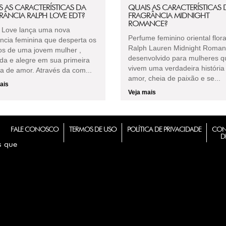
S AS CARACTERÍSTICAS DA
QUAIS AS CARACTERÍSTICAS 
RÂNCIA RALPH LOVE EDT?
FRAGRÂNCIA MIDNIGHT
ROMANCE?
 Love lança uma nova
Perfume feminino oriental flora
ância feminina que desperta os
Ralph Lauren Midnight Romanc
os de uma jovem mulher ,
desenvolvido para mulheres q
ada e alegre em sua primeira
vivem uma verdadeira história
ia de amor. Através da com...
amor, cheia de paixão e se...
ais
Veja mais
FALE CONOSCO
TERMOS DE USO
POLÍTICA DE PRIVACIDADE
CON
D
s que
m