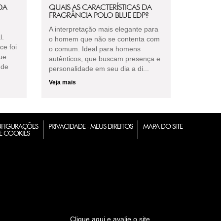
DA
QUAIS AS CARACTERÍSTICAS DA
FRAGRÂNCIA POLO BLUE EDP?
A interpretação mais elegante para
l.
o homem que não se contenta com
e foi
o comum. Ideal para homens
ue
autênticos, que buscam presença e
 de
personalidade em seu dia a di...
Veja mais
FIGURAÇÕES
PRIVACIDADE - MEUS DIREITOS
MAPA DO SITE
E COOKIES
Clique aqui e avalie o site