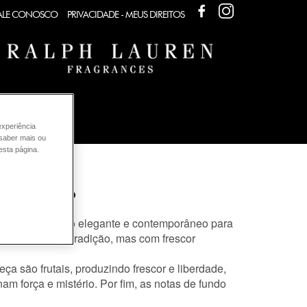
FACEBOOK
FACEBOOK
ALE CONOSCO
PRIVACIDADE - MEUS DIREITOS
UREN
experiência
 saber mais ou
esta página.
CK EDT?
ack possui estilo elegante e contemporâneo para
 ancorado na tradição, mas com frescor
 são frutais, produzindo frescor e liberdade,
m força e mistério. Por fim, as notas de fundo