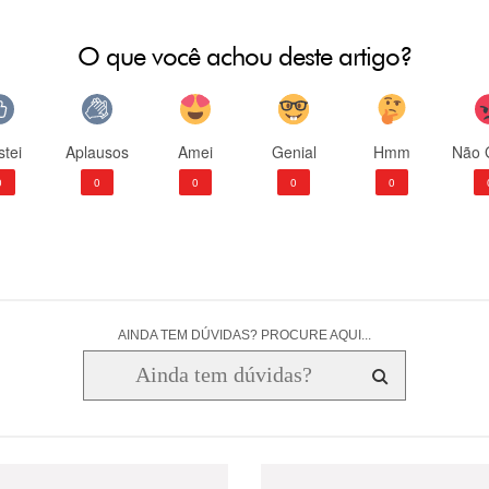
O que você achou deste artigo?
tei
Aplausos
Amei
Genial
Hmm
Não 
0
0
0
0
0
AINDA TEM DÚVIDAS? PROCURE AQUI...