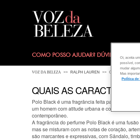
COMO POSSO AJUDAR? DÚVIDAS SOBRE
Oi, aceita um
possível, co
mudar alguma 
VOZ DA BELEZA
RALPH LAUREN
CONSULTORIA D
Mas importan
Política de
QUAIS AS CARACTERÍST
Polo Black é uma fragrância feita para homens 
um homem com atitude urbana e confiante. Polo
contemporâneo.
A fragrância do perfume Polo Black é uma fusão 
mas se misturam com as notas de coração, artemís
são marcantes e expressivas, com Sândalo, timber