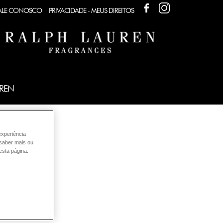
FACEBOOK
FACEBOOK
ALE CONOSCO
PRIVACIDADE - MEUS DIREITOS
UREN
experiência
 saber mais ou
esta página.