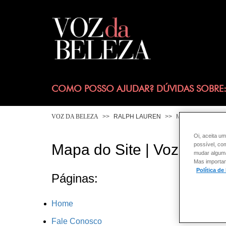
COMO POSSO AJUDAR? DÚVIDAS SOBRE
VOZ DA BELEZA
RALPH LAUREN
MAPA DO SITE
Oi, aceita um
Mapa do Site | Voz da B
possível, co
mudar alguma 
Mas importan
Política de
Páginas:
Home
Fale Conosco