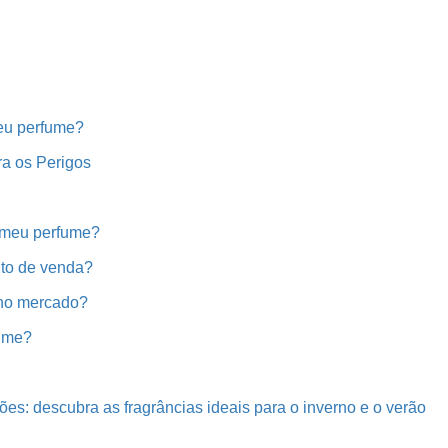
eu perfume?
ra os Perigos
o meu perfume?
nto de venda?
 no mercado?
fume?
ões: descubra as fragrâncias ideais para o inverno e o verão