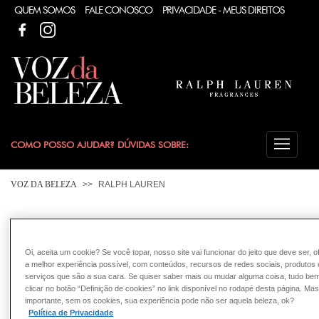
QUEM SOMOS
FALE CONOSCO
PRIVACIDADE - MEUS DIREITOS
FACEBOOK
FACEBOOK
COMO POSSO AJUDAR? DÚVIDAS SOBRE:
FRAGRÂNCIA
VOZ DA BELEZA
RALPH LAUREN
CONSULTORIA DE PRODUTOS RALPH LAUREN
Oi, aceita um cookie? Se você topar, nosso site vai funcionar do jeito que deve ser, 
a melhor experiência possível, com conteúdos, recursos de redes sociais, produtos 
serviços que são a sua cara. Se quiser saber mais ou mudar alguma coisa, tudo bem
clicar no botão “Definição de cookies” no link disponível no rodapé desta página. Ma
importante, sem os cookies, sua experiência pode não ser aquela beleza, ok?
Política de Privacidade