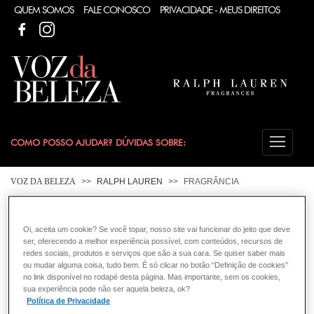
QUEM SOMOS
FALE CONOSCO
PRIVACIDADE - MEUS DIREITOS
FACEBOOK
FACEBOOK
COMO POSSO AJUDAR? DÚVIDAS SOBRE:
FRAGRÂNCIA
VOZ DA BELEZA
RALPH LAUREN
FRAGRÂNCIA
CONSULTORIA DE PRODUTOS RALPH LAUREN
Oi, aceita um cookie? Se você topar, nosso site vai funcionar do jeito que deve
ser, oferecendo a melhor experiência possível, com conteúdos, recursos de
redes sociais, produtos e serviços que são a sua cara. Se quiser saber mais
ou mudar alguma coisa, tudo bem. É só clicar no botão “Definição de cookies”
no link disponível no rodapé desta página. Mas importante, sem os cookies,
sua experiência pode não ser aquela beleza, ok?
Política de Privacidade