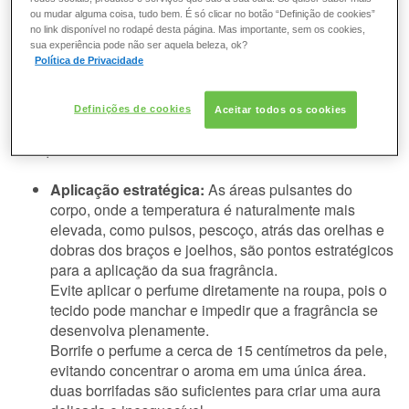
ou mudar alguma coisa, tudo bem. É só clicar no botão “Definição de cookies”
A fragrância transcende o aroma, tornando-se uma
no link disponível no rodapé desta página. Mas importante, sem os cookies,
extensão da sua própria personalidade. Cada acorde é
sua experiência pode não ser aquela beleza, ok?
Política de Privacidade
uma promessa de sofisticação e exclusividade, e para que
se manifeste em toda a sua plenitude, alguns cuidados
são essenciais. Descubra como elevar a arte da
Definições de cookies
Aceitar todos os cookies
perfumação e fazer com que sua assinatura olfativa seja
inesquecível:
Aplicação estratégica:
As áreas pulsantes do
corpo, onde a temperatura é naturalmente mais
elevada, como pulsos, pescoço, atrás das orelhas e
dobras dos braços e joelhos, são pontos estratégicos
para a aplicação da sua fragrância.
Evite aplicar o perfume diretamente na roupa, pois o
tecido pode manchar e impedir que a fragrância se
desenvolva plenamente.
Borrife o perfume a cerca de 15 centímetros da pele,
evitando concentrar o aroma em uma única área.
duas borrifadas são suficientes para criar uma aura