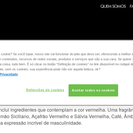
QUEM SOMOS
F
:
FRAGRÂNCIA
CONSULTORIA DE PRODUTOS RALPH LA
 cookie? Se você topar, nosso site vai funcionar do jeito que deve ser, oferecendo a melhor 
m conteúdos, recursos de redes sociais, produtos e serviços que são a sua cara. Se quiser
coisa, tudo bem. É só clicar no botão “Definição de cookies” no link disponível no rodapé d
E PRODUTOS RALPH LAUREN
te, sem os cookies, sua experiência pode não ser aquela beleza, ok?
 Privacidade
ICAS DA FRAGRÂNCIA POLO RED
Definições de cookies
Aceitar todos os cookies
? Ele é, com certeza, o homem Polo Red. Esse homem é seduto
nclui ingredientes que contemplam a cor vermelha. Uma fragr
Limão Siciliano, Açafrão Vermelho e Sálvia Vermelha, Café, Âm
 expressão incrível de masculinidade.