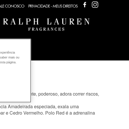
FACEBOOK
FACEBOOK
ALE CONOSCO
PRIVACIDADE - MEUS DIREITOS
UREN
experiência
 saber mais ou
esta página.
 EDT?
r, apaixonante, poderoso, adora correr riscos,
ância Amadeirada especiada, exala uma
bar e Cedro Vermelho. Polo Red é a adrenalina