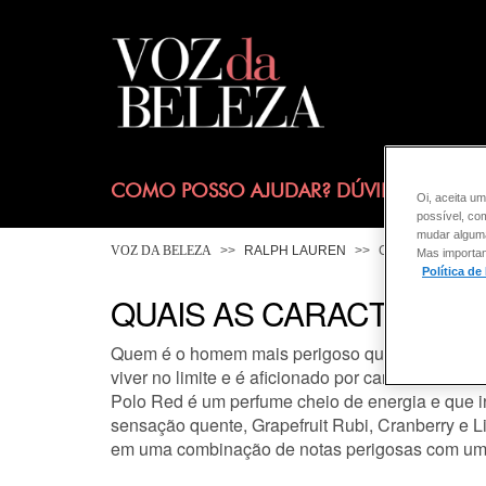
COMO POSSO AJUDAR? DÚVIDAS SOBRE
Oi, aceita um
possível, co
mudar alguma 
VOZ DA BELEZA
RALPH LAUREN
CONSULTORIA D
Mas importan
Política de
QUAIS AS CARACTERÍST
Quem é o homem mais perigoso que você conhece
viver no limite e é aficionado por carros.
Polo Red é um perfume cheio de energia e que i
sensação quente, Grapefruit Rubi, Cranberry e 
em uma combinação de notas perigosas com uma