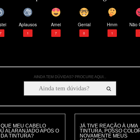
tei
Aplausos
Amei
Genial
Hmm
Não 
7
1
7
0
1
AINDA TEM DÚVIDAS? PROCURE AQUI...
 QUE MEU CABELO
JÁ TIVE REAÇÃO À UMA
OU ALARANJADO APÓS O
TINTURA, POSSO COLO
 DA TINTURA?
NOVAMENTE MEUS