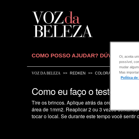
COMO POSSO AJUDAR? DÚVIDAS SOB
Oi, aceita um
possível, co
mudar alguma 
Mas importan
VOZ DA BELEZA
REDKEN
COLORAÇÃO
Política de
Como eu faço o teste de ale
Tire os brincos. Aplique atrás da orelha com o a
área de 1mm2. Reaplicar 2 ou 3 vezes deixando s
tocar o local. Se durante este tempo você sentir