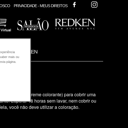
FACEBOOK
TWITTER
INSTAGRAM
NOSCO
PRIVACIDADE - MEUS DIREITOS
ODUTOS REDKEN
experiência
 saber mais ou
esta página.
turado (tubo de creme colorante) para cobrir uma
nte. Esperar 48 horas sem lavar, nem cobrir ou
la, você não deve utilizar a coloração.