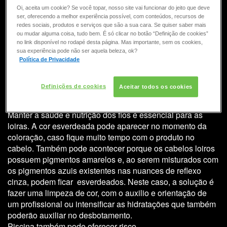
COLORAÇÃO
Por que meu cabelo ficou verde
Oi, aceita um cookie? Se você topar, nosso site vai funcionar do jeito que deve
ser, oferecendo a melhor experiência possível, com conteúdos, recursos de
após o uso da tintura?
redes sociais, produtos e serviços que são a sua cara. Se quiser saber mais
CONSULTORIA DE PRODUTOS REDKEN
ou mudar alguma coisa, tudo bem. É só clicar no botão “Definição de cookies”
no link disponível no rodapé desta página. Mas importante, sem os cookies,
Ter os cabelos com luzes ou coloridos de tons claros
sua experiência pode não ser aquela beleza, ok?
requer certo cuidado na hora de colorir. Cabelos muito
Política de Privacidade
claros, descoloridos, loiros e platinados quando retocados
precisa respeitar a aplicação em retoque de raiz para não
Definições de cookies
Aceitar todos os cookies
haver uma sobrecarga de corantes no comprimento e
pontas ou poderá correr o risco de ficar verde.
Manter a
saúde
e
nutrição
dos fios é essencial para as
loiras. A cor esverdeada pode aparecer no momento da
coloração, caso fique muito tempo com o produto no
cabelo. Também pode acontecer porque os cabelos loiros
possuem pigmentos amarelos e, ao serem misturados com
os pigmentos azuis existentes nas nuances de reflexo
cinza, podem ficar esverdeados. Neste caso, a solução é
fazer uma
limpeza de cor
, com o auxilio e orientação de
um profissional ou intensificar as hidratações que também
poderão auxiliar no desbotamento.
Piscina também pode oferecer risco