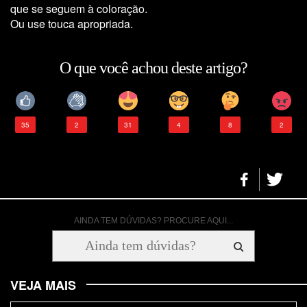
que se seguem à coloração.
Ou use touca apropriada.
O que você achou deste artigo?
35
2
31
4
8
2
AINDA TEM DÚVIDAS? PROCURE AQUI...
VEJA MAIS