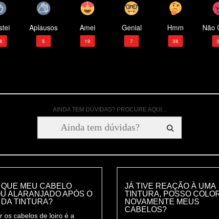
tei
Aplausos
Amei
Genial
Hmm
Não 
8
5
19
7
38
AINDA TEM DÚVIDAS? PROCURE AQUI...
 QUE MEU CABELO
JÁ TIVE REAÇÃO À UMA
OU ALARANJADO APÓS O
TINTURA, POSSO COLO
 DA TINTURA?
NOVAMENTE MEUS
CABELOS?
r os cabelos de loiro é a