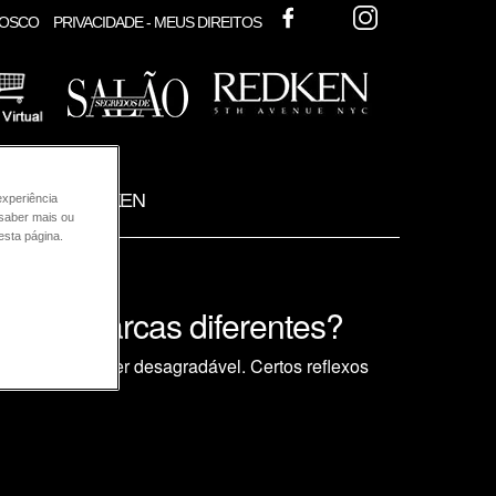
FACEBOOK
TWITTER
INSTAGRAM
NOSCO
PRIVACIDADE - MEUS DIREITOS
ODUTOS REDKEN
experiência
 saber mais ou
esta página.
ou de marcas diferentes?
sultado poderá ser desagradável. Certos
reflexos