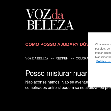
COMO POSSO AJUDAR? DÚVIDAS SOB
Oi, aceita um
possível, co
mudar alguma 
Mas importan
VOZ DA BELEZA
REDKEN
COLORAÇÃO
Política de
Posso misturar nuances dif
Não aconselhamos. Não se aventure a misturar 
combinados entre si podem se neutralizar ou pro