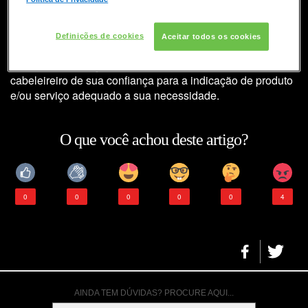
COLORAÇÃO
Posso usar tintura para tonalizar
mechas?
Definições de cookies
Aceitar todos os cookies
CONSULTORIA DE PRODUTOS REDKEN
Em caso de serviços técnicos sugerimos que consulte um
cabeleireiro
de sua confiança para a indicação de produto
e/ou serviço adequado a sua necessidade.
O que você achou deste artigo?
0
0
0
0
0
4
AINDA TEM DÚVIDAS? PROCURE AQUI...