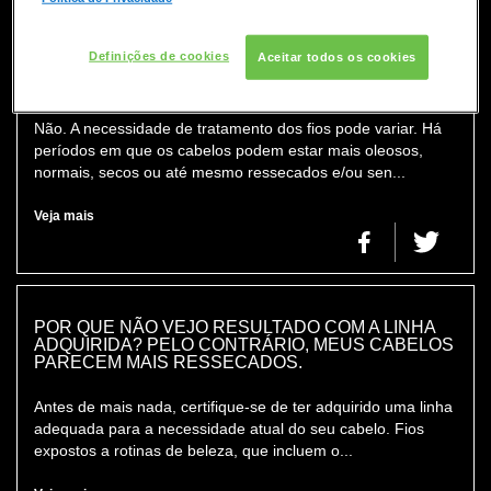
COLORAÇÃO
Definições de cookies
Aceitar todos os cookies
CONSULTORIA DE PRODUTOS REDKEN
OS CABELOS SE ACOSTUMAM COM OS
PRODUTOS DE TRATAMENTO?
Não. A necessidade de tratamento dos fios pode variar. Há
períodos em que os cabelos podem estar mais oleosos,
normais, secos ou até mesmo ressecados e/ou sen...
Veja mais
POR QUE NÃO VEJO RESULTADO COM A LINHA
ADQUIRIDA? PELO CONTRÁRIO, MEUS CABELOS
PARECEM MAIS RESSECADOS.
Antes de mais nada, certifique-se de ter adquirido uma linha
adequada para a necessidade atual do seu cabelo. Fios
expostos a rotinas de beleza, que incluem o...