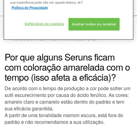
COMO POSSO AJUDAR? DÚVIDAS SOBRE:
sua experiência pode não ser aquela beleza, ok?
Política de Privacidade
PELE
Definições de cookies
Aceitar todos os cookies
VOZ DA BELEZA
SOLAR
SKINCEUTICALS
CONSULTORIA DE PRODUTOS SKINCEUTICALS
DERMACLUB
Por que alguns Seruns ficam
com coloração amarelada com o
CONSULTORIA DE PRODUTOS SKINCEUTICALS
tempo (isso afeta a eficácia)?
De acordo com o tempo de produção a cor pode sofrer um
sutil escurecimento por causa do ácido ferúlico. As cores:
amarelo claro e camarelo estão dentro do padrão e tem
sua eficácia garantida.
A partir de uma tonalidade marrom escura, está fora do
padrão e não recomendamos a sua utilização.