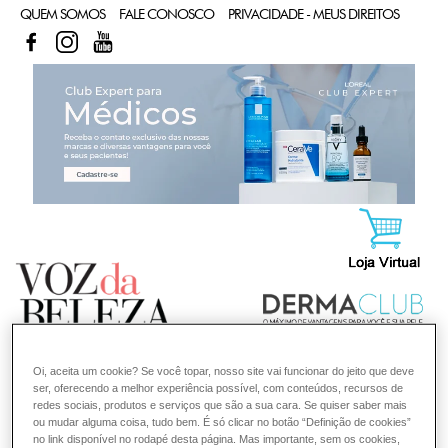
QUEM SOMOS
FALE CONOSCO
PRIVACIDADE - MEUS DIREITOS
FACEBOOK
INSTAGRAM
YOUTUBE
CL
Oi, aceita um cookie? Se você topar, nosso site vai funcionar do jeito que deve
ser, oferecendo a melhor experiência possível, com conteúdos, recursos de
redes sociais, produtos e serviços que são a sua cara. Se quiser saber mais
ou mudar alguma coisa, tudo bem. É só clicar no botão “Definição de cookies”
no link disponível no rodapé desta página. Mas importante, sem os cookies,