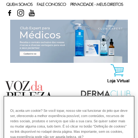
QUEM SOMOS
FALE CONOSCO
PRIVACIDADE - MEUS DIREITOS
FACEBOOK
INSTAGRAM
YOUTUBE
CL
Oi, aceita um cookie? Se você topar, nosso site vai funcionar do jeito que deve
ser, oferecendo a melhor experiência possível, com conteúdos, recursos de
redes sociais, produtos e serviços que são a sua cara. Se quiser saber mais
ou mudar alguma coisa, tudo bem. É só clicar no botão “Definição de cookies”
no link disponível no rodapé desta página. Mas importante, sem os cookies,
sua experiência pode não ser aquela beleza, ok?