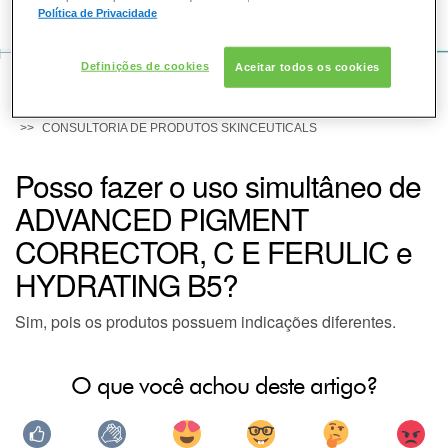
COMO POSSO AJUDAR? DÚVIDAS SOBRE:
Política de Privacidade
PELE
Definições de cookies
Aceitar todos os cookies
VOZ DA BELEZA
SOLAR
SKINCEUTICALS
CONSULTORIA DE PRODUTOS SKINCEUTICALS
DERMACLUB
Posso fazer o uso simultâneo de
ADVANCED PIGMENT
CONSULTORIA DE PRODUTOS SKINCEUTICALS
CORRECTOR, C E FERULIC e
HYDRATING B5?
Sim, pois os produtos possuem indicações diferentes.
O que você achou deste artigo?