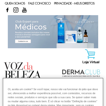
QUEM SOMOS
FALE CONOSCO
PRIVACIDADE - MEUS DIREITOS
FACEBOOK
INSTAGRAM
YOUTUBE
CL
Oi, aceita um cookie? Se você topar, nosso site vai funcionar do jeito que deve
ser, oferecendo a melhor experiência possível, com conteúdos, recursos de
redes sociais, produtos e serviços que são a sua cara. Se quiser saber mais
ou mudar alguma coisa, tudo bem. É só clicar no botão “Definição de cookies”
no link disponível no rodapé desta página. Mas importante, sem os cookies,