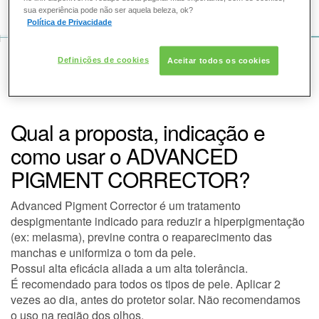
COMO POSSO AJUDAR? DÚVIDAS SOBRE:
sua experiência pode não ser aquela beleza, ok?
Política de Privacidade
PELE
VOZ DA BELEZA
Definições de cookies
Aceitar todos os cookies
SOLAR
SKINCEUTICALS
CONSULTORIA DE PRODUTOS SKINCEUTICALS
DERMACLUB
Qual a proposta, indicação e
como usar o ADVANCED
CONSULTORIA DE PRODUTOS SKINCEUTICALS
PIGMENT CORRECTOR?
Advanced Pigment Corrector é um tratamento
despigmentante indicado para reduzir a hiperpigmentação
(ex: melasma), previne contra o reaparecimento das
manchas e uniformiza o tom da pele.
Possui alta eficácia aliada a um alta tolerância.
É recomendado para todos os tipos de pele. Aplicar 2
vezes ao dia, antes do protetor solar. Não recomendamos
o uso na região dos olhos.