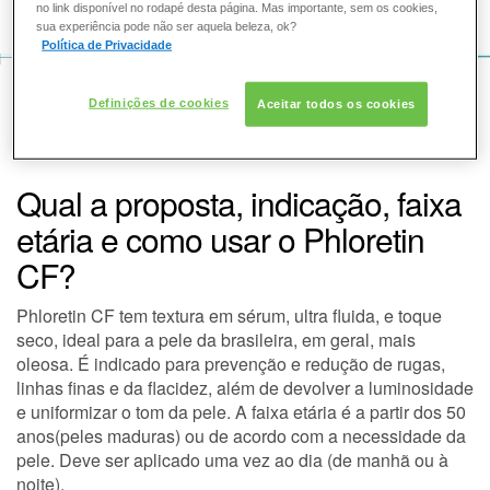
COMO POSSO AJUDAR? DÚVIDAS SOBRE:
no link disponível no rodapé desta página. Mas importante, sem os cookies,
sua experiência pode não ser aquela beleza, ok?
Política de Privacidade
PELE
VOZ DA BELEZA
Definições de cookies
Aceitar todos os cookies
SOLAR
SKINCEUTICALS
CONSULTORIA DE PRODUTOS SKINCEUTICALS
DERMACLUB
Qual a proposta, indicação, faixa
etária e como usar o Phloretin
CONSULTORIA DE PRODUTOS SKINCEUTICALS
CF?
Phloretin CF tem textura em sérum, ultra fluida, e toque
seco, ideal para a pele da brasileira, em geral, mais
oleosa. É indicado para prevenção e redução de rugas,
linhas finas e da flacidez, além de devolver a luminosidade
e uniformizar o tom da pele. A faixa etária é a partir dos 50
anos(peles maduras) ou de acordo com a necessidade da
pele. Deve ser aplicado uma vez ao dia (de manhã ou à
noite).