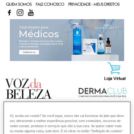
QUEM SOMOS
FALE CONOSCO
PRIVACIDADE - MEUS DIREITOS
FACEBOOK
INSTAGRAM
YOUTUBE
CL
Oi, aceita um cookie? Se você topar, nosso site vai funcionar do jeito que deve
ser, oferecendo a melhor experiência possível, com conteúdos, recursos de
redes sociais, produtos e serviços que são a sua cara. Se quiser saber mais
ou mudar alguma coisa, tudo bem. É só clicar no botão “Definição de cookies”