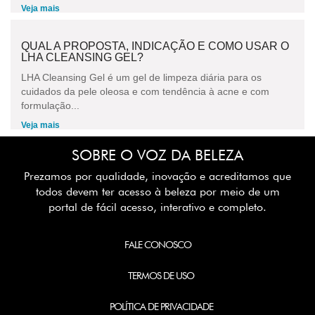
Veja mais
QUAL A PROPOSTA, INDICAÇÃO E COMO USAR O
LHA CLEANSING GEL?
LHA Cleansing Gel é um gel de limpeza diária para os
cuidados da pele oleosa e com tendência à acne e com
formulação...
Veja mais
SOBRE O VOZ DA BELEZA
Prezamos por qualidade, inovação e acreditamos que
todos devem ter acesso à beleza por meio de um
portal de fácil acesso, interativo e completo.
FALE CONOSCO
TERMOS DE USO
POLÍTICA DE PRIVACIDADE