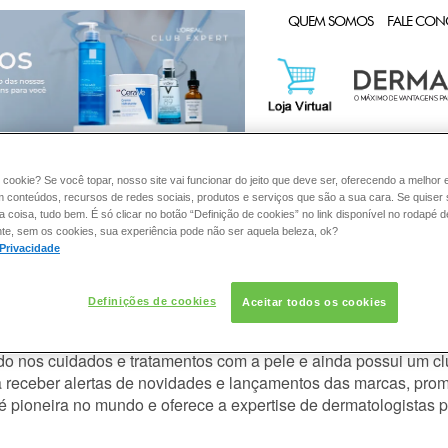
CLUB EXPERT
QUEM SOMOS
FALE CO
:
PELE
SOLAR
DERMACLUB
CONSULTORIA DE PROD
 cookie? Se você topar, nosso site vai funcionar do jeito que deve ser, oferecendo a melhor 
m conteúdos, recursos de redes sociais, produtos e serviços que são a sua cara. Se quiser
coisa, tudo bem. É só clicar no botão “Definição de cookies” no link disponível no rodapé d
te, sem os cookies, sua experiência pode não ser aquela beleza, ok?
 Privacidade
Definições de cookies
Aceitar todos os cookies
o nos cuidados e tratamentos com a pele e ainda possui um c
a receber alertas de novidades e lançamentos das marcas, pro
 é pioneira no mundo e oferece a expertise de dermatologistas p