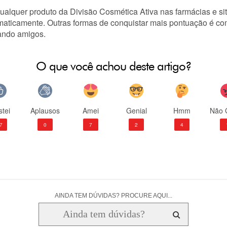
ualquer produto da Divisão Cosmética Ativa nas farmácias e s
aticamente. Outras formas de conquistar mais pontuação é co
ando amigos.
O que você achou deste artigo?
tei
Aplausos
Amei
Genial
Hmm
Não 
7
0
7
2
4
AINDA TEM DÚVIDAS? PROCURE AQUI...