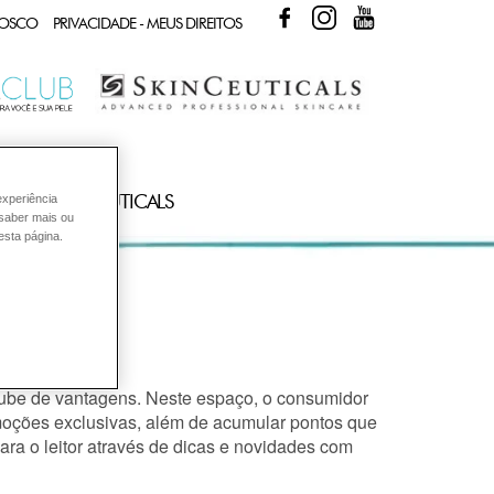
FACEBOOK
INSTAGRAM
YOUTUBE
NOSCO
PRIVACIDADE - MEUS DIREITOS
UTOS SKINCEUTICALS
experiência
 saber mais ou
esta página.
lube de vantagens. Neste espaço, o consumidor
moções exclusivas, além de acumular pontos que
ara o leitor através de dicas e novidades com