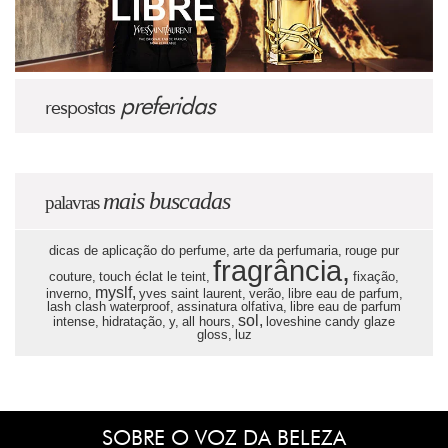
preferidas
respostas
mais buscadas
palavras
dicas de aplicação do perfume,
arte da perfumaria,
rouge pur
fragrância,
couture,
touch éclat le teint,
fixação,
myslf,
inverno,
yves saint laurent,
verão,
libre eau de parfum,
lash clash waterproof,
assinatura olfativa,
libre eau de parfum
sol,
intense,
hidratação,
y,
all hours,
loveshine candy glaze
gloss,
luz
SOBRE O VOZ DA BELEZA