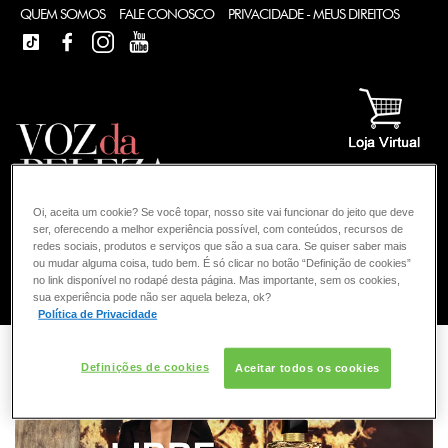
QUEM SOMOS
FALE CONOSCO
PRIVACIDADE - MEUS DIREITOS
TIKTOK
FACEBOOK
INSTAGRAM
YOUTUBE
Oi, aceita um cookie? Se você topar, nosso site vai funcionar do jeito que deve
ser, oferecendo a melhor experiência possível, com conteúdos, recursos de
redes sociais, produtos e serviços que são a sua cara. Se quiser saber mais
ou mudar alguma coisa, tudo bem. É só clicar no botão “Definição de cookies”
no link disponível no rodapé desta página. Mas importante, sem os cookies,
COMO POSSO AJUDAR? DÚVIDAS SOBRE:
sua experiência pode não ser aquela beleza, ok?
Política de Privacidade
FRAGRÂNCIA
VOZ DA BELEZA
YVES SAINT LAURENT
FRAGRÂNCIA
Definições de cookies
Aceitar todos os cookies
CONSULTORIA DE PRODUTOS YVES SAINT LAURENT