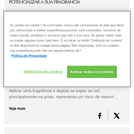
POTENCIALIZAR A SUA FRAGRÂNCIA
A fragrância transcende o aroma, tornando-se uma extensão
da sua própria personalidade. Cada acorde é uma promessa
Oi, aceita um cookie? Se você topar, nosso site vai funcionar do jeito que deve
de sofisticação e exclusividade, e para que...
ser, oferecendo a melhor experiência possível, com conteúdos, recursos de
redes sociais, produtos e serviços que são a sua cara. Se quiser saber mais
Veja mais
ou mudar alguma coisa, tudo bem. É só clicar no botão “Definição de cookies”
no link disponível no rodapé desta página. Mas importante, sem os cookies,
sua experiência pode não ser aquela beleza, ok?
Política de Privacidade
FRAGRÂNCIA NO SOL: PODE USAR NA PRAIA? DESCUBRA
Definições de cookies
OS PERIGOS
Aceitar todos os cookies
Existem algumas recomendações sobre como usar perfume.
Aplicar uma fragrância e depois se expor ao sol ,
principalmente na praia, representa um risco de manch...
Veja mais