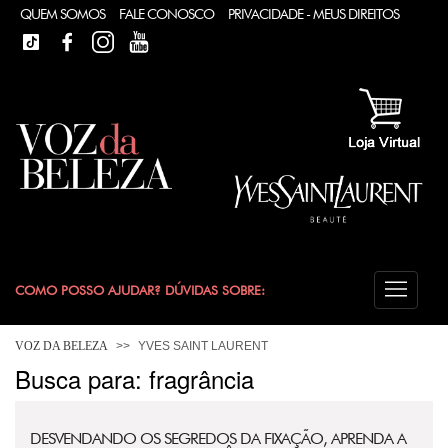
QUEM SOMOS
FALE CONOSCO
PRIVACIDADE - MEUS DIREITOS
TIKTOK
FACEBOOK
INSTAGRAM
YOUTUBE
COMO POSSO AJUDAR? DÚVIDAS SOBRE:
FRAGRÂNCIA
VOZ DA BELEZA
YVES SAINT LAURENT
Busca para: fragrância
CONSULTORIA DE PRODUTOS YVES SAINT LAURENT
DESVENDANDO OS SEGREDOS DA FIXAÇÃO, APRENDA A