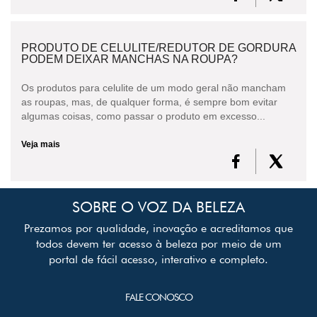
PRODUTO DE CELULITE/REDUTOR DE GORDURA
PODEM DEIXAR MANCHAS NA ROUPA?
Os produtos para celulite de um modo geral não mancham
as roupas, mas, de qualquer forma, é sempre bom evitar
algumas coisas, como passar o produto em excesso...
Veja mais
SOBRE O VOZ DA BELEZA
Prezamos por qualidade, inovação e acreditamos que
todos devem ter acesso à beleza por meio de um
portal de fácil acesso, interativo e completo.
FALE CONOSCO