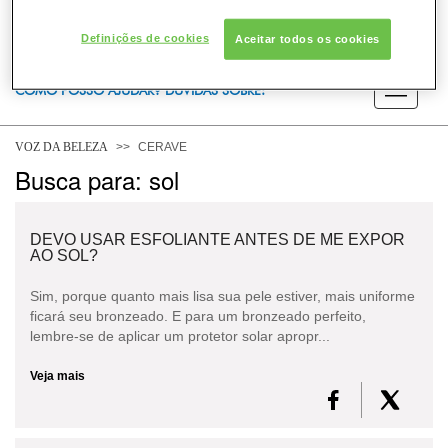
Definições de cookies
Aceitar todos os cookies
COMO POSSO AJUDAR? DÚVIDAS SOBRE:
PELE
VOZ DA BELEZA
CERAVE
Busca para: sol
DERMACLUB
DEVO USAR ESFOLIANTE ANTES DE ME EXPOR
AO SOL?
Sim, porque quanto mais lisa sua pele estiver, mais uniforme
ficará seu bronzeado. E para um bronzeado perfeito,
lembre-se de aplicar um protetor solar apropr...
Veja mais