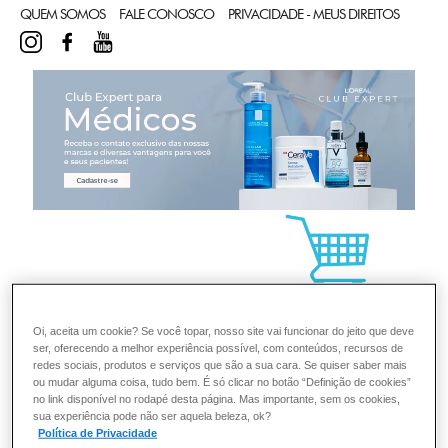
QUEM SOMOS
FALE CONOSCO
PRIVACIDADE - MEUS DIREITOS
INSTAGRAM
FACEBOOK
YOUTUBE
CL
Oi, aceita um cookie? Se você topar, nosso site vai funcionar do jeito que deve
ser, oferecendo a melhor experiência possível, com conteúdos, recursos de
redes sociais, produtos e serviços que são a sua cara. Se quiser saber mais
ou mudar alguma coisa, tudo bem. É só clicar no botão “Definição de cookies”
no link disponível no rodapé desta página. Mas importante, sem os cookies,
sua experiência pode não ser aquela beleza, ok?
Política de Privacidade