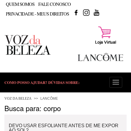
QUEM SOMOS
FALE CONOSCO
FACEBOOK
INSTAGRAM
YOUTUBE
PRIVACIDADE - MEUS DIREITOS
COMO POSSO AJUDAR? DÚVIDAS SOBRE:
PELE
VOZ DA BELEZA
LANCÔME
Busca para: corpo
ESMALTE
DEVO USAR ESFOLIANTE ANTES DE ME EXPOR
FRAGRÂNCIA
AO SOL?