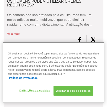
OS HOMENS PODEM UTILIZAR CREMES
REDUTORES?
Os homens não são afetados pela celulite, mas têm um
tecido adiposo muito mobilizável que pode diminuir
rapidamente com uma dieta alimentar. A utilização dos...
Veja mais
Oi, aceita um cookie? Se você topar, nosso site vai funcionar do jeito que deve
O QUE SIGNIFICA PH?
ser, oferecendo a melhor experiência possível, com conteúdos, recursos de
redes sociais, produtos e serviços que são a sua cara. Se quiser saber mais
ou mudar alguma coisa, tudo bem. É só clicar no botão “Definição de cookies”
Abreviação de “potencial hidrogeniônico”. Se o pH é inferior
no link disponível no rodapé desta página. Mas importante, sem os cookies,
a 7, a solução é ácida. Se é igual a 7, é neutra. Se é superior
sua experiência pode não ser aquela beleza, ok?
a 7, é básica ou alcalina.O pH da...
Política de Privacidade
Veja mais
Definições de cookies
Aceitar todos os cookies