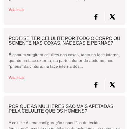
Veja mais
PODE-SE TER CELULITE POR TODO O CORPO OU
SOMENTE NAS COXAS, NÁDEGAS E PERNAS?
É comum surgirem celulites nas coxas, tanto na face interna,
quanto na face externa, na parte inferior do abdome, nos
“pneus” da cintura, na face interna dos...
Veja mais
POR QUE AS MULHERES SÃO MAIS AFETADAS
PELA CELULITE QUE OS HOMENS?
A celulite é uma configuração específica do tecido
feminino.O aspecto de matelassê da pele feminina deve-se à