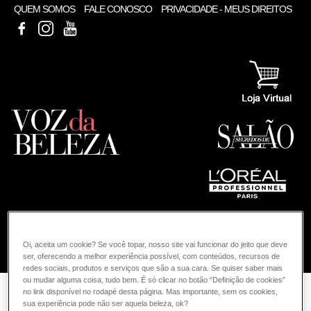
QUEM SOMOS
FALE CONOSCO
PRIVACIDADE - MEUS DIREITOS
FACEBOOK
INSTAGRAM
YOUTUBE
Oi, aceita um cookie? Se você topar, nosso site vai funcionar do jeito que deve
COMO POSSO AJUDAR? DÚVIDAS SOBRE:
ser, oferecendo a melhor experiência possível, com conteúdos, recursos de
redes sociais, produtos e serviços que são a sua cara. Se quiser saber mais
COLORAÇÃO
ou mudar alguma coisa, tudo bem. É só clicar no botão “Definição de cookies”
VOZ DA BELEZA
L'ORÉAL PROFESSIONNEL
COLORAÇÃO
no link disponível no rodapé desta página. Mas importante, sem os cookies,
sua experiência pode não ser aquela beleza, ok?