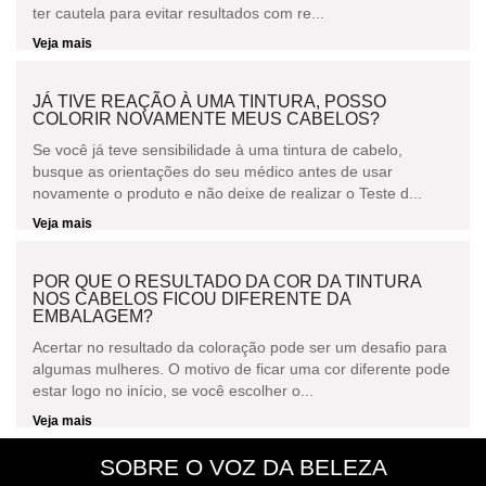
ter cautela para evitar resultados com re...
Veja mais
JÁ TIVE REAÇÃO À UMA TINTURA, POSSO
COLORIR NOVAMENTE MEUS CABELOS?
Se você já teve sensibilidade à uma tintura de cabelo,
busque as orientações do seu médico antes de usar
novamente o produto e não deixe de realizar o Teste d...
Veja mais
POR QUE O RESULTADO DA COR DA TINTURA
NOS CABELOS FICOU DIFERENTE DA
EMBALAGEM?
Acertar no resultado da coloração pode ser um desafio para
algumas mulheres. O motivo de ficar uma cor diferente pode
estar logo no início, se você escolher o...
Veja mais
SOBRE O VOZ DA BELEZA