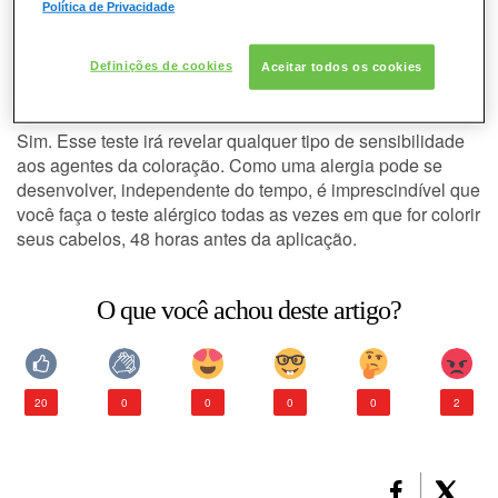
Política de Privacidade
Tenho que fazer o teste alérgico
CABELO
sempre que for aplicar tintura nos
Definições de cookies
Aceitar todos os cookies
CONSULTORIA DE PRODUTOS L'ORÉAL
meus cabelos?
PROFESSIONNEL
Sim. Esse teste irá revelar qualquer tipo de sensibilidade
aos agentes da coloração. Como uma
alergia
pode se
desenvolver, independente do tempo, é imprescindível que
você faça o
teste alérgico
todas as vezes em que for colorir
seus cabelos, 48 horas antes da aplicação.
O que você achou deste artigo?
20
0
0
0
0
2