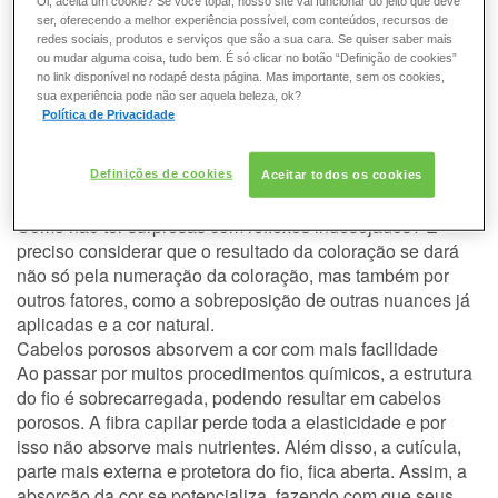
Oi, aceita um cookie? Se você topar, nosso site vai funcionar do jeito que deve
Por que meu cabelo ficou cinza
CABELO
ser, oferecendo a melhor experiência possível, com conteúdos, recursos de
redes sociais, produtos e serviços que são a sua cara. Se quiser saber mais
após o uso da tintura?
ou mudar alguma coisa, tudo bem. É só clicar no botão “Definição de cookies”
CONSULTORIA DE PRODUTOS L'ORÉAL
no link disponível no rodapé desta página. Mas importante, sem os cookies,
sua experiência pode não ser aquela beleza, ok?
Pintar o cabelo e ter resultados indesejados, infelizmente,
PROFESSIONNEL
Política de Privacidade
é o caso de algumas mulheres. Não entender como se dá
o
resultado da coloração
pode trazer frustração na hora de
mudar o visual e revelar reflexos que você não queria,
Definições de cookies
Aceitar todos os cookies
como o
acinzentado
, por exemplo.
Como não ter surpresas com
reflexos
indesejados? É
preciso considerar que o resultado da coloração se dará
não só pela numeração da coloração, mas também por
outros fatores, como a sobreposição de outras nuances já
aplicadas e a cor natural.
Cabelos porosos absorvem a cor com mais facilidade
Ao passar por muitos procedimentos químicos, a estrutura
do fio é sobrecarregada, podendo resultar em
cabelos
porosos
. A fibra capilar perde toda a elasticidade e por
isso não absorve mais nutrientes. Além disso, a cutícula,
parte mais externa e protetora do fio, fica aberta. Assim, a
absorção da cor se potencializa, fazendo com que seus