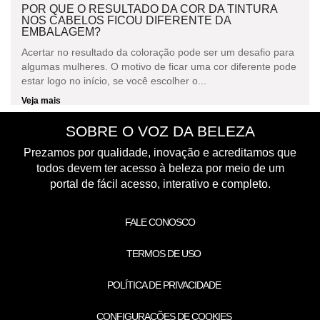
POR QUE O RESULTADO DA COR DA TINTURA
NOS CABELOS FICOU DIFERENTE DA
EMBALAGEM?
Acertar no resultado da coloração pode ser um desafio para
algumas mulheres. O motivo de ficar uma cor diferente pode
estar logo no início, se você escolher o...
Veja mais
SOBRE O VOZ DA BELEZA
Prezamos por qualidade, inovação e acreditamos que
todos devem ter acesso à beleza por meio de um
portal de fácil acesso, interativo e completo.
FALE CONOSCO
TERMOS DE USO
POLÍTICA DE PRIVACIDADE
CONFIGURAÇÕES DE COOKIES