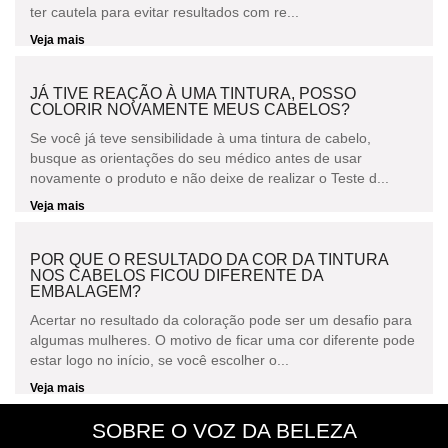
ter cautela para evitar resultados com re...
Veja mais
JÁ TIVE REAÇÃO À UMA TINTURA, POSSO
COLORIR NOVAMENTE MEUS CABELOS?
Se você já teve sensibilidade à uma tintura de cabelo,
busque as orientações do seu médico antes de usar
novamente o produto e não deixe de realizar o Teste d...
Veja mais
POR QUE O RESULTADO DA COR DA TINTURA
NOS CABELOS FICOU DIFERENTE DA
EMBALAGEM?
Acertar no resultado da coloração pode ser um desafio para
algumas mulheres. O motivo de ficar uma cor diferente pode
estar logo no início, se você escolher o...
Veja mais
SOBRE O VOZ DA BELEZA