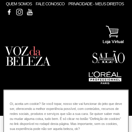
QUEM SOMOS
FALE CONOSCO
PRIVACIDADE - MEUS DIREITOS
FACEBOOK
INSTAGRAM
YOUTUBE
Oi, aceita um cookie? Se você topar, nosso site vai funcionar do jeito que deve
COMO POSSO AJUDAR? DÚVIDAS SOBRE:
ser, oferecendo a melhor experiência possível, com conteúdos, recursos de
redes sociais, produtos e serviços que são a sua cara. Se quiser saber mais
COLORAÇÃO
ou mudar alguma coisa, tudo bem. É só clicar no botão “Definição de cookies”
VOZ DA BELEZA
L'ORÉAL PROFESSIONNEL
COLORAÇÃO
no link disponível no rodapé desta página. Mas importante, sem os cookies,
sua experiência pode não ser aquela beleza, ok?