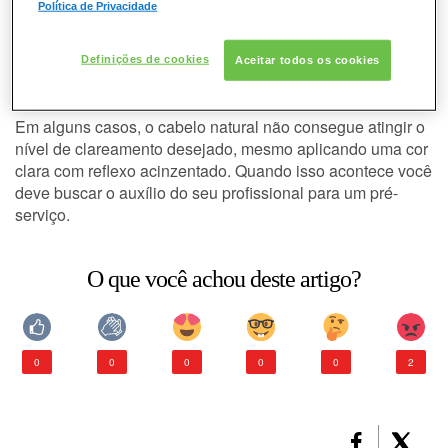
Política de Privacidade
Porque meu cabelo sempre fica
CABELO
em tom alaranjado mesmo
Definições de cookies
Aceitar todos os cookies
CONSULTORIA DE PRODUTOS L'ORÉAL
colorindo com cores frias?
PROFESSIONNEL
Em alguns casos, o cabelo natural não consegue atingir o
nível de
clareamento
desejado, mesmo aplicando uma cor
clara com
reflexo
acinzentado. Quando isso acontece você
deve buscar o auxílio do seu profissional para um pré-
serviço.
O que você achou deste artigo?
0
0
0
0
0
2