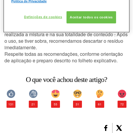
Política de Privacidade
Posso guardar a sobra de tintura
CABELO
para uma próxima aplicação?
Definições de cookies
Aceitar todos os cookies
CONSULTORIA DE PRODUTOS L'ORÉAL
De jeito nenhum. É recomendado o uso da tintura tão logo
PROFESSIONNEL
realizada a mistura e na sua totalidade de conteúdo
.
Após
o uso, se tiver sobra, recomendamos descartar o resíduo
imediatamente.
Respeite todas as recomendações, conforme orientação
de aplicação e preparo descrito no folheto explicativo.
O que você achou deste artigo?
131
21
55
31
61
72