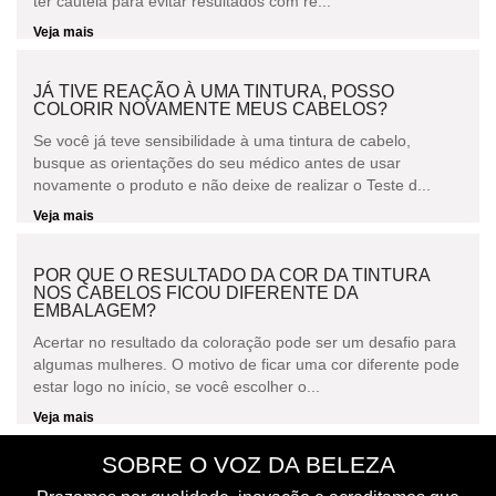
ter cautela para evitar resultados com re...
Veja mais
JÁ TIVE REAÇÃO À UMA TINTURA, POSSO
COLORIR NOVAMENTE MEUS CABELOS?
Se você já teve sensibilidade à uma tintura de cabelo,
busque as orientações do seu médico antes de usar
novamente o produto e não deixe de realizar o Teste d...
Veja mais
POR QUE O RESULTADO DA COR DA TINTURA
NOS CABELOS FICOU DIFERENTE DA
EMBALAGEM?
Acertar no resultado da coloração pode ser um desafio para
algumas mulheres. O motivo de ficar uma cor diferente pode
estar logo no início, se você escolher o...
Veja mais
SOBRE O VOZ DA BELEZA