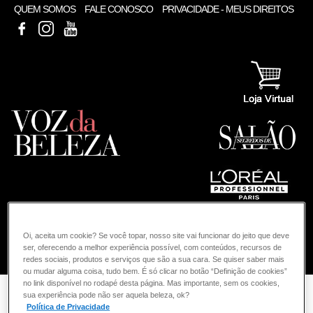
QUEM SOMOS
FALE CONOSCO
PRIVACIDADE - MEUS DIREITOS
FACEBOOK
INSTAGRAM
YOUTUBE
Oi, aceita um cookie? Se você topar, nosso site vai funcionar do jeito que deve
ser, oferecendo a melhor experiência possível, com conteúdos, recursos de
COMO POSSO AJUDAR? DÚVIDAS SOBRE:
redes sociais, produtos e serviços que são a sua cara. Se quiser saber mais
ou mudar alguma coisa, tudo bem. É só clicar no botão “Definição de cookies”
COLORAÇÃO
no link disponível no rodapé desta página. Mas importante, sem os cookies,
VOZ DA BELEZA
L'ORÉAL PROFESSIONNEL
COLORAÇÃO
sua experiência pode não ser aquela beleza, ok?
Política de Privacidade