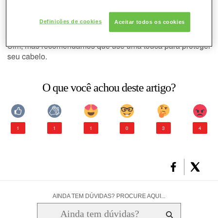
Posso nadar depois de aplicar
CABELO
tintura nos cabelos?
Definições de cookies
Aceitar todos os cookies
CONSULTORIA DE PRODUTOS L'ORÉAL
Sim, mas recomendamos que use uma
PROFESSIONNEL
touca
para proteger
seu cabelo.
O que você achou deste artigo?
1
1
1
0
3
4
AINDA TEM DÚVIDAS? PROCURE AQUI...