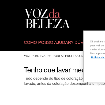
COMO POSSO AJUDAR? DÚVIDAS SOB
Oi, aceita um
possível, co
mudar alguma 
Mas importan
VOZ DA BELEZA
L'ORÉAL PROFESSIONNEL
COLO
Política de
Tenho que lavar meu cabelo
Tudo depende do tipo de coloração. As coloraçõ
lavado, antes da coloração desempenha um papel 