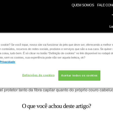
QUEM SOMOS
FALE CO
RE:
 cookie? Se você topar, nosso site vai funcionar do jeito que deve ser, oferecendo a melhor 
COLORAÇÃO
CABELO
CONSULTORIA DE PROD
m conteúdos, recursos de redes sociais, produtos e serviços que são a sua cara. Se quiser
coisa, tudo bem. É só clicar no botão “Definição de cookies” no link disponível no rodapé d
te, sem os cookies, sua experiência pode não ser aquela beleza, ok?
RAÇÃO
 Privacidade
 antes de aplicar uma tintura?
Definições de cookies
Aceitar todos os cookies
es permanentes e tom sobre tom (
tonalizante
) são feitas sempr
protetor tanto da fibra capilar quanto do próprio couro cabelu
O que você achou deste artigo?