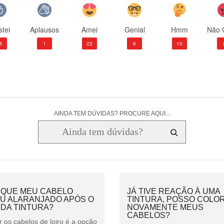
tei
Aplausos
Amei
Genial
Hmm
Não 
5
1
22
6
10
AINDA TEM DÚVIDAS? PROCURE AQUI...
 QUE MEU CABELO
JÁ TIVE REAÇÃO À UMA
OU ALARANJADO APÓS O
TINTURA, POSSO COLOR
 DA TINTURA?
NOVAMENTE MEUS
CABELOS?
r os cabelos de loiro é a opção