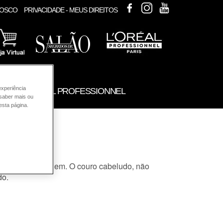
FACEBOOK
INSTAGRAM
YOUTUBE
NOSCO
PRIVACIDADE - MEUS DIREITOS
experiência
UTOS L'ORÉAL PROFESSIONNEL
 saber mais ou
esta página.
e antes da lavagem. O
couro cabeludo
, não
do.