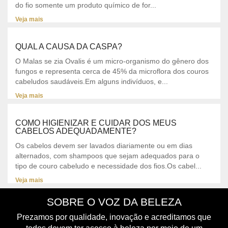
do fio somente um produto químico de for...
Veja mais
QUAL A CAUSA DA CASPA?
O Malas se zia Ovalis é um micro-organismo do gênero dos
fungos e representa cerca de 45% da microflora dos couros
cabeludos saudáveis.Em alguns indivíduos, e...
Veja mais
COMO HIGIENIZAR E CUIDAR DOS MEUS
CABELOS ADEQUADAMENTE?
Os cabelos devem ser lavados diariamente ou em dias
alternados, com shampoos que sejam adequados para o
tipo de couro cabeludo e necessidade dos fios.Os cabel...
Veja mais
SOBRE O VOZ DA BELEZA
Prezamos por qualidade, inovação e acreditamos que