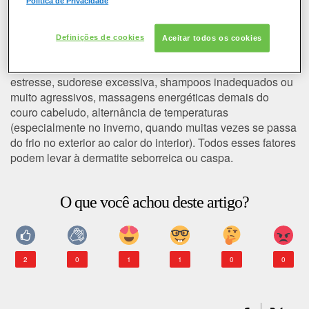
Política de Privacidade
COLORAÇÃO
Existem fatores que favorecem o
surgimento da caspa?
Definições de cookies
Aceitar todos os cookies
CABELO
Muitos fatores são possíveis: desequilíbrio hormonal,
estresse, sudorese excessiva, shampoos inadequados ou
SOLAR
muito agressivos, massagens energéticas demais do
couro cabeludo, alternância de temperaturas
CONSULTORIA DE PRODUTOS LOREAL PARIS
(especialmente no inverno, quando muitas vezes se passa
do frio no exterior ao calor do interior). Todos esses fatores
podem levar à dermatite seborreica ou caspa.
O que você achou deste artigo?
2
0
1
1
0
0