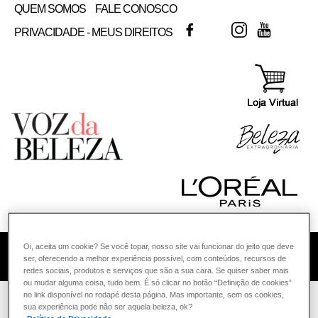
QUEM SOMOS
FALE CONOSCO
FACEBOOK
TWITTER
INSTAGRAM
YOUTUB
PRIVACIDADE - MEUS DIREITOS
Oi, aceita um cookie? Se você topar, nosso site vai funcionar do jeito que deve
COMO POSSO AJUDAR? DÚVIDAS SOBRE:
ser, oferecendo a melhor experiência possível, com conteúdos, recursos de
redes sociais, produtos e serviços que são a sua cara. Se quiser saber mais
ou mudar alguma coisa, tudo bem. É só clicar no botão “Definição de cookies”
PELE
no link disponível no rodapé desta página. Mas importante, sem os cookies,
VOZ DA BELEZA
L'ORÉAL PARIS
CABELO
sua experiência pode não ser aquela beleza, ok?