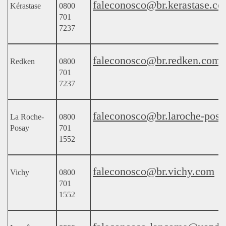
faleconosco@br.kerastase.c
Kérastase
0800
701
7237
faleconosco@br.redken.com
Redken
0800
701
7237
faleconosco@br.laroche-pos
La Roche-
0800
Posay
701
1552
faleconosco@br.vichy.com
Vichy
0800
701
1552