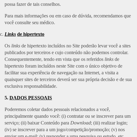
possa fazer de tais conselhos.
Para mais informações ou em caso de dúvida, recomendamos que
você consulte seu médico.
Links
de hipertexto
Os
links
de hipertexto incluídos no Site poderão levar você a sites
publicados por terceiros e cujo conteúdo não podemos controlar.
Consequentemente, tendo em vista que os referidos
links
de
hipertexto foram incluídos neste Site com o único objetivo de
facilitar sua experiência de navegação na Internet, a visita a
quaisquer sites de terceiros deverá ser sua própria decisão e de sua
exclusiva responsabilidade.
5.
DADOS PESSOAIS
Poderemos coletar dados pessoais relacionados a você,
principalmente quando você: (i) contratar ou se inscrever para um
serviço; (ii) baixar Conteúdo para
Download
; (iii) realizar login;
(iv) se inscrever para a um jogo/competição/promoção; (v) nos
enviar um e-mail; (v) responder a uma pesquisa ou estudo, etc.