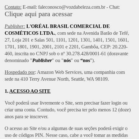
Contato:
E-mail:
faleconosco@vozdabeleza.com.br
- Chat:
Clique aqui para acessar
Publisher:
L'ORÉAL BRASIL COMERCIAL DE
COSMÉTICOS LTDA.
, com sede na Avenida Barão de Tefé,
27, Loja 201 e Salas 501, 1101, 1201, 1301, 1401, 1501, 1601,
1701, 1801, 1901, 2001, 2101 e 2201, Gambôa, CEP: 20.220-
460, inscrita no CNPJ sob o nº 30.278.428/0001-61 (doravante
denominado "
Publisher
" ou "
nós
" ou
“nos
”).
Hospedado por
: Amazon Web Services, uma companhia com
sede na 410 Terry Avenue North, Seattle, WA 98109.
1.
ACESSO AO SITE
Você poderá usar livremente o Site, sem precisar fazer login ou
criar uma conta. Contudo, você precisa ter pelo menos 12 (doze)
anos para se inscrever.
O acesso ao Site e/ou a algumas de suas seções poderá exigir o
uso de códigos PIN. Nesse caso, cabe a você tomar as medidas