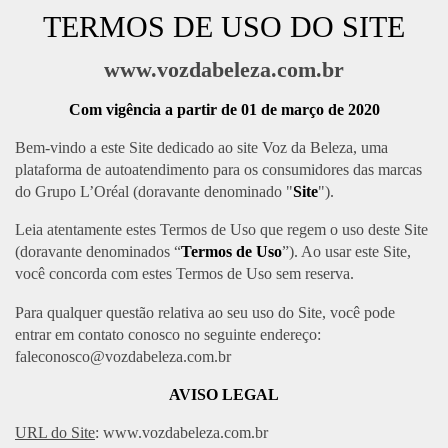
COLORAÇÃO
TERMOS DE USO DO SITE
CABELO
www.vozdabeleza.com.br
Com vigência a partir de 01 de março de 2020
SOLAR
Bem-vindo a este Site dedicado ao site Voz da Beleza, uma
CONSULTORIA DE PRODUTOS LOREAL PARIS
plataforma de autoatendimento para os consumidores das marcas
do Grupo L’Oréal (doravante denominado "
Site
").
Leia atentamente estes Termos de Uso que regem o uso deste Site
(doravante denominados “
Termos de Uso
”). Ao usar este Site,
você concorda com estes Termos de Uso sem reserva.
Para qualquer questão relativa ao seu uso do Site, você pode
entrar em contato conosco no seguinte endereço:
faleconosco@vozdabeleza.com.br
AVISO LEGAL
URL do Site
: www.vozdabeleza.com.br