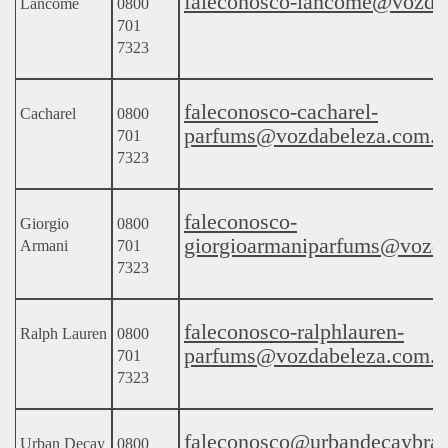
faleconosco-lancome@vozda
Lancôme
0800
701
7323
faleconosco-cacharel-
Cacharel
0800
parfums@vozdabeleza.com.b
701
7323
faleconosco-
Giorgio
0800
giorgioarmaniparfums@vozda
Armani
701
7323
faleconosco-ralphlauren-
Ralph Lauren
0800
parfums@vozdabeleza.com.b
701
7323
faleconosco@urbandecaybras
Urban Decay
0800