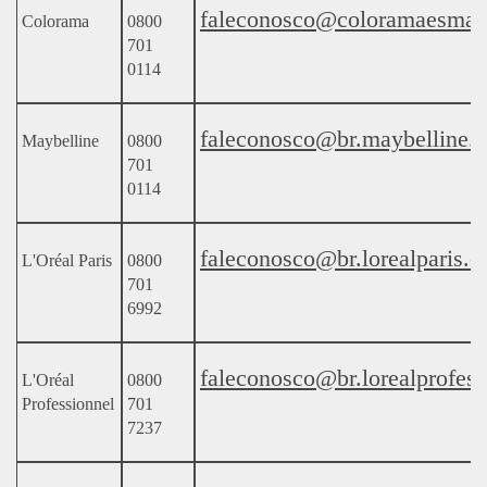
faleconosco@coloramaesmalt
Colorama
0800
701
0114
faleconosco@br.maybelline.
Maybelline
0800
701
0114
faleconosco@br.lorealparis.
L'Oréal Paris
0800
701
6992
faleconosco@br.lorealprofes
L'Oréal
0800
Professionnel
701
7237