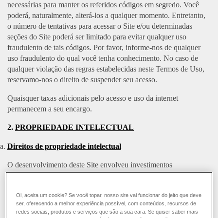
necessárias para manter os referidos códigos em segredo. Você
poderá, naturalmente, alterá-los a qualquer momento. Entretanto,
o número de tentativas para acessar o Site e/ou determinadas
seções do Site poderá ser limitado para evitar qualquer uso
fraudulento de tais códigos. Por favor, informe-nos de qualquer
uso fraudulento do qual você tenha conhecimento. No caso de
qualquer violação das regras estabelecidas neste Termos de Uso,
reservamo-nos o direito de suspender seu acesso.
Quaisquer taxas adicionais pelo acesso e uso da internet
permanecem a seu encargo.
2.
PROPRIEDADE INTELECTUAL
Direitos de propriedade intelectual
O desenvolvimento deste Site envolveu investimentos
significativos. O Site e cada um dos elementos que o compõem
(isto é, marcas, imagens, textos, vídeos etc.) são protegidos por
Oi, aceita um cookie? Se você topar, nosso site vai funcionar do jeito que deve
direitos de propriedade intelectual. Não será autorizado qualquer
ser, oferecendo a melhor experiência possível, com conteúdos, recursos de
uso, reprodução ou representação do Site (integral ou em parte),
redes sociais, produtos e serviços que são a sua cara. Se quiser saber mais