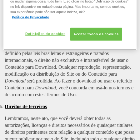
em qualquer mídia, para quaisquer outras finalidades, incluindo,
ou mudar alguma coisa, tudo bem. É só clicar no botão “Definição de cookies”
mas não se limitando a finalidades comerciais.
no link disponível no rodapé desta página. Mas importante, sem os cookies,
sua experiência pode não ser aquela beleza, ok?
Política de Privacidade
Poderemos disponibilizar a você, por meio deste Site, conteúdos
que você estará autorizado a baixar (doravante denominado
"
Conteúdo para
Download
"). Concedemos a você, apenas para
Definições de cookies
Aceitar todos os cookies
seu uso pessoal e privado, gratuitamente e pelo período de
proteção legal dos direitos de propriedade intelectual, conforme
definido pelas leis brasileiras e estrangeiras e tratados
internacionais, o direito não exclusivo e intransferível de usar o
Conteúdo para Download. Qualquer reprodução, representação,
modificação ou distribuição do Site ou do Conteúdo para
Download
será proibida. Ao fazer o download ou usar o referido
Conteúdo para
Download
, você concorda em usá-lo nos termos e
de acordo com estes Termos de Uso.
Direitos de terceiros
Lembramos, neste ato, que você deverá obter todas as
autorizações, licenças e direitos necessários de quaisquer titulares
de direitos pertinentes com relação a qualquer conteúdo que possa
querer publicar por meio do Site, incluindo todo e qualquer direito