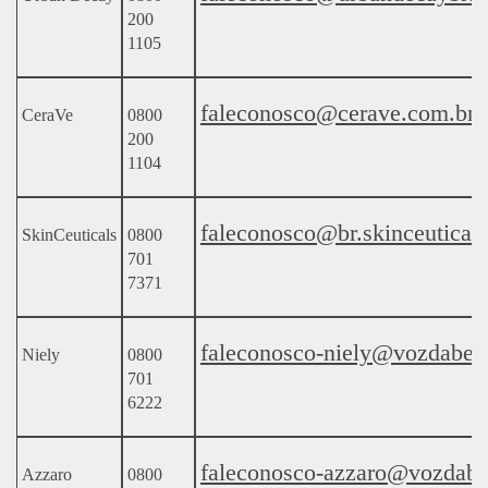
200
1105
faleconosco@cerave.com.br
CeraVe
0800
200
1104
faleconosco@br.skinceutical
SkinCeuticals
0800
701
7371
faleconosco-niely@vozdabel
Niely
0800
701
6222
faleconosco-azzaro@vozdabe
Azzaro
0800