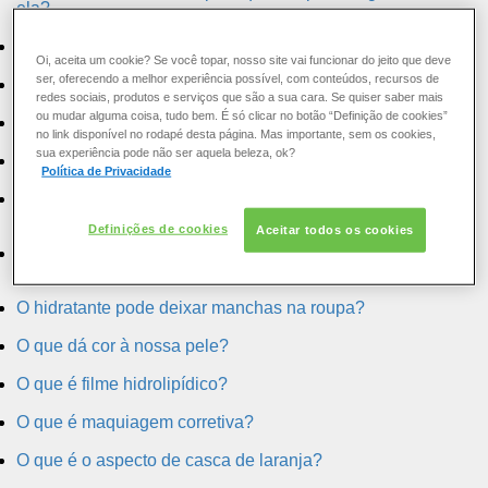
ela?
Eu tenho pele sensível. Posso usar um esfoliante?
Oi, aceita um cookie? Se você topar, nosso site vai funcionar do jeito que deve
ser, oferecendo a melhor experiência possível, com conteúdos, recursos de
Existem fatores agravantes para o surgimento da celulite?
redes sociais, produtos e serviços que são a sua cara. Se quiser saber mais
ou mudar alguma coisa, tudo bem. É só clicar no botão “Definição de cookies”
Existem muitos tipos de celulite?
no link disponível no rodapé desta página. Mas importante, sem os cookies,
sua experiência pode não ser aquela beleza, ok?
Faz diferença se eu não remover a maquiagem?
Política de Privacidade
Mesmo que eu não use nenhuma maquiagem de dia devo
usar um demaquilante à noite?
Definições de cookies
Aceitar todos os cookies
Minha pele é oleosa e às vezes tenho espinhas. O que
posso fazer?
O hidratante pode deixar manchas na roupa?
O que dá cor à nossa pele?
O que é filme hidrolipídico?
O que é maquiagem corretiva?
O que é o aspecto de casca de laranja?