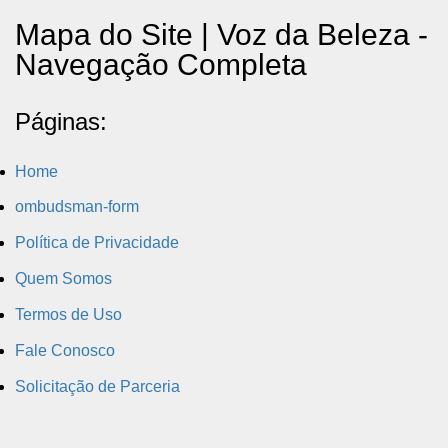
COLORAÇÃO
Mapa do Site | Voz da Beleza -
Navegação Completa
CABELO
SOLAR
Páginas:
CONSULTORIA DE PRODUTOS LOREAL PARIS
Home
ombudsman-form
Política de Privacidade
Quem Somos
Termos de Uso
Fale Conosco
Solicitação de Parceria