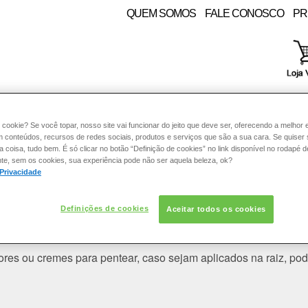
QUEM SOMOS
FALE CONOSCO
PR
RE:
PELE
COLORAÇÃO
CABELO
SOLAR
CON
 cookie? Se você topar, nosso site vai funcionar do jeito que deve ser, oferecendo a melhor 
m conteúdos, recursos de redes sociais, produtos e serviços que são a sua cara. Se quiser
coisa, tudo bem. É só clicar no botão “Definição de cookies” no link disponível no rodapé d
te, sem os cookies, sua experiência pode não ser aquela beleza, ok?
 PRODUTOS LOREAL PARIS
 Privacidade
Poo na raiz dos cabelos?
Definições de cookies
Aceitar todos os cookies
icado na raiz para limpar o couro cabeludo e até às pontas para
res ou cremes para pentear, caso sejam aplicados na raiz, pode