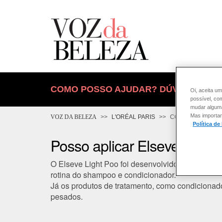
COMO POSSO AJUDAR? DÚVIDAS SOB
Oi, aceita um
possível, co
mudar alguma 
Mas importan
VOZ DA BELEZA
L'ORÉAL PARIS
CONSULTORIA DE
Política de
Posso aplicar Elseve Light 
O Elseve Light Poo foi desenvolvido para ser apl
rotina do shampoo e condicionador.
Já os produtos de tratamento, como condicionado
pesados.