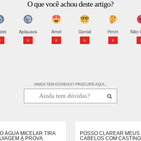
O que você achou deste artigo?
tei
Aplausos
Amei
Genial
Hmm
Não 
0
0
0
0
0
AINDA TEM DÚVIDAS? PROCURE AQUI...
O ÁGUA MICELAR TIRA
POSSO CLAREAR MEUS
UIAGEM À PROVA
CABELOS COM CASTING