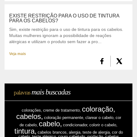
EXISTE RESTRIÇÃO PARA O USO DE TINTURA
PARA OS CABELOS?
Sim, existe restrição para o uso de tintura para os cabelos.
Muitas mulheres ignoram a possibilidade de reações
alérgicas e utilizam o produto sem fazer a pro...
Veja mais
mais buscadas
palavras
coloração,
colorações,
creme de tratamento,
cabelos,
coloração permanente,
clarear o cabelo,
cor
cabelo,
de cabelo,
condicionador,
colorir o cabelo,
tintura,
cabelos brancos,
alergia,
teste de alergia,
cor do
cabelo,
teste alérgico,
couro cabeludo,
oxidação,
cabelos