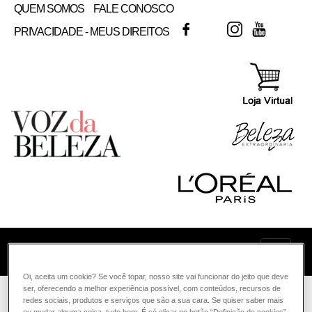
QUEM SOMOS
FALE CONOSCO
FACEBOOK
TWITTER
INSTAGRAM
YOUTUB
PRIVACIDADE - MEUS DIREITOS
COMO POSSO AJUDAR? DÚVIDAS SOBRE:
Oi, aceita um cookie? Se você topar, nosso site vai funcionar do jeito que deve
PELE
ser, oferecendo a melhor experiência possível, com conteúdos, recursos de
VOZ DA BELEZA
L'ORÉAL PARIS
COLORAÇÃO
redes sociais, produtos e serviços que são a sua cara. Se quiser saber mais
ou mudar alguma coisa, tudo bem. É só clicar no botão “Definição de cookies”