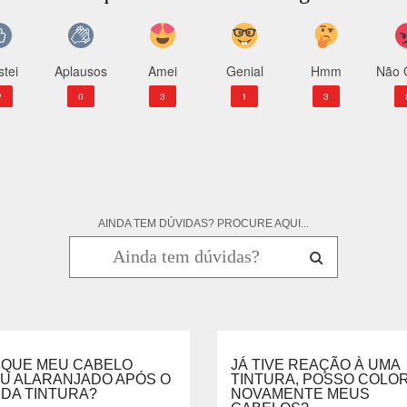
tei
Aplausos
Amei
Genial
Hmm
Não 
2
0
3
1
3
AINDA TEM DÚVIDAS? PROCURE AQUI...
 QUE MEU CABELO
JÁ TIVE REAÇÃO À UMA
OU ALARANJADO APÓS O
TINTURA, POSSO COLOR
 DA TINTURA?
NOVAMENTE MEUS