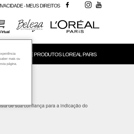
FACEBOOK
TWITTER
INSTAGRAM
YOUTUBE
IVACIDADE - MEUS DIREITOS
SULTORIA DE PRODUTOS LOREAL PARIS
experiência
 saber mais ou
esta página.
ista
de sua confiança para a indicação do