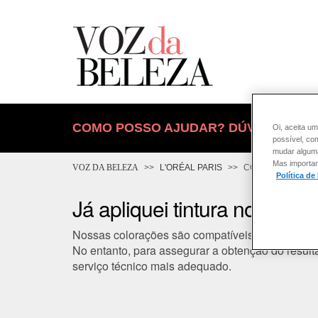
COMO POSSO AJUDAR? DÚVIDAS SOB
Oi, aceita um
possível, co
mudar alguma 
Mas importan
VOZ DA BELEZA
L'ORÉAL PARIS
COLORAÇÃO
Política de
Já apliquei tintura no meu
Nossas colorações são compatíveis com muitos p
No entanto, para assegurar a obtenção do result
serviço técnico mais adequado.