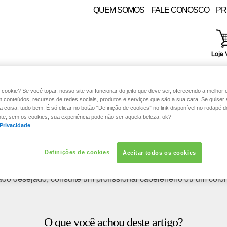
QUEM SOMOS
FALE CONOSCO
PR
RE:
PELE
COLORAÇÃO
CABELO
SOLAR
CON
 cookie? Se você topar, nosso site vai funcionar do jeito que deve ser, oferecendo a melhor 
m conteúdos, recursos de redes sociais, produtos e serviços que são a sua cara. Se quiser
coisa, tudo bem. É só clicar no botão “Definição de cookies” no link disponível no rodapé d
te, sem os cookies, sua experiência pode não ser aquela beleza, ok?
 Privacidade
 cabelo, posso fazer luzes também?
Definições de cookies
Aceitar todos os cookies
rodutos diferentes.
ado desejado, consulte um profissional
cabeleireiro
ou um
color
O que você achou deste artigo?